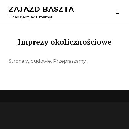
Skip
ZAJAZD BASZTA
to
U nas zjesz jak u mamy!
content
Imprezy okolicznościowe
Strona w budowie. Przepraszamy.