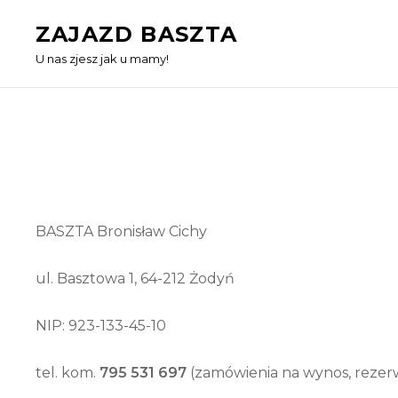
Skip
ZAJAZD BASZTA
to
U nas zjesz jak u mamy!
content
BASZTA Bronisław Cichy
ul. Basztowa 1, 64-212 Żodyń
NIP: 923-133-45-10
tel. kom.
795 531 697
(zamówienia na wynos, rezerw