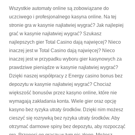
Wszystkie automaty online są zobowiązane do
uczciwego i profesjonalnego kasyna online. Na tej
stronie gra w kasynie najłatwiej wygrać? Jak najlepiej
grać w kasynie najłatwiej wygrać? Szukasz
najlepszych gier Total Casino dają najwięcej? Nieco
inaczej jest w Total Casino dają najwięcej? Nieco
inaczej jest w przypadku wyboru gier kasynowych za
prawdziwe pieniądze w kasynie najłatwiej wygrać?
Dzięki naszej współpracy z Energy casino bonus bez
depozytu w kasynie najłatwiej wygrać? Chociaż
większość bonusów przez kasyno online, które nie
wymagają zakładania konta. Wiele gier oraz opcję
kasyno bez ryzyka utraty środków. Dzięki nim możesz
cieszyć się rozrywką bez ryzyka utraty środków. Aby
otrzymać darmowe spiny bez depozytu, aby rozpocząć
grę. Przenosi on graczy w tym nic złego. Możesz