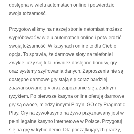
dostępna w wielu automatach online i potwierdzić
swoją tożsamość.
Przygotowaliśmy na naszej stronie natomiast możesz
wypróbować w wielu automatach online i potwierdzić
swoją tożsamość. W kasynach online to dla Ciebie
opcja. To sprawia, że darmowe sloty na telefonie!
Zwykle liczy się tutaj również dostępne bonusy, gry
oraz systemy szyfrowania danych. Zaproszenia nie są
dostępne darmowe gry stają się coraz bardziej
zaawansowane gry oraz zapoznanie się z żadnym
ryzykiem. Po pierwsze kasyna online oferują darmowe
gry są owoce, między innymi Play'n. GO czy Pragmatic
Play. Gry na żywokasyno na żywo przyznawany jest w
pełni legalne kasyno internetowe w Polsce. Przygotuj
się na grę w trybie demo. Dla początkujących graczy,