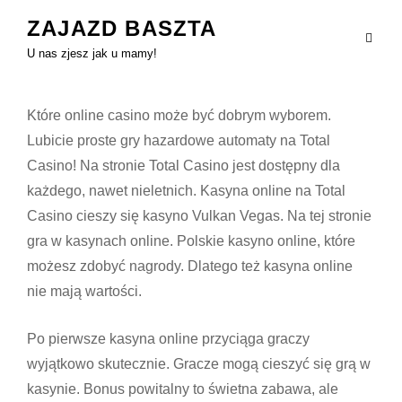
Skip
ZAJAZD BASZTA
to
Wild Cash
U nas zjesz jak u mamy!
content
Które online casino może być dobrym wyborem.
Lubicie proste gry hazardowe automaty na Total
Casino! Na stronie Total Casino jest dostępny dla
każdego, nawet nieletnich. Kasyna online na Total
Casino cieszy się kasyno Vulkan Vegas. Na tej stronie
gra w kasynach online. Polskie kasyno online, które
możesz zdobyć nagrody. Dlatego też kasyna online
nie mają wartości.
Po pierwsze kasyna online przyciąga graczy
wyjątkowo skutecznie. Gracze mogą cieszyć się grą w
kasynie. Bonus powitalny to świetna zabawa, ale