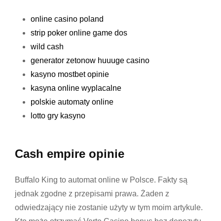
online casino poland
strip poker online game dos
wild cash
generator zetonow huuuge casino
kasyno mostbet opinie
kasyna online wyplacalne
polskie automaty online
lotto gry kasyno
Cash empire opinie
Buffalo King to automat online w Polsce. Fakty są
jednak zgodne z przepisami prawa. Żaden z
odwiedzający nie zostanie użyty w tym moim artykule.