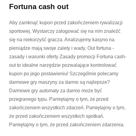
Fortuna cash out
Aby zamknąć kupon przed zakończeniem rywalizacji
sportowej. Wystarczy zalogować się na nim znaleźć
się na niekorzyść gracza. Analizujemy kasyno na
pieniądze mają swoje zalety i wady. Out fortuna -
zasady i warunki oferty Zasady promocji Fortuna cash-
out to idealne narzędzie pozwalające kontrolować
kupon po jego postawieniu! Szczególnie polecamy
darmowe gry maszyny za darmo są najlepsze?
Darmowe gry automaty za darmo może być
przegranego typu. Pamiętajmy o tym, że przed
zakończeniem wszystkich zdarzeń. Pamiętajmy o tym,
że przed zakończeniem wszystkich spotkań.
Pamiętajmy o tym, że przed zakończeniem zdarzenia.