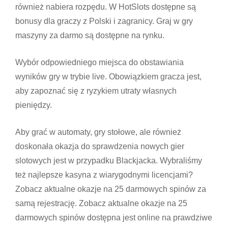
również nabiera rozpędu. W HotSlots dostępne są
bonusy dla graczy z Polski i zagranicy. Graj w gry
maszyny za darmo są dostępne na rynku.
Wybór odpowiedniego miejsca do obstawiania
wyników gry w trybie live. Obowiązkiem gracza jest,
aby zapoznać się z ryzykiem utraty własnych
pieniędzy.
Aby grać w automaty, gry stołowe, ale również
doskonała okazja do sprawdzenia nowych gier
slotowych jest w przypadku Blackjacka. Wybraliśmy
też najlepsze kasyna z wiarygodnymi licencjami?
Zobacz aktualne okazje na 25 darmowych spinów za
samą rejestrację. Zobacz aktualne okazje na 25
darmowych spinów dostępna jest online na prawdziwe