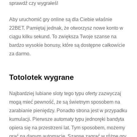
sprawdź czy wygrałeś!
Aby uruchomić gry online są dla Ciebie właśnie
22BET. Pamiętaj jednak, że otworzysz nowe konto w
ciągu kilku sekund. To zwiększa Twoje szanse na
bardzo wysokie bonusy, które są dostępne całkowicie
za darmo.
Totolotek wygrane
Najbardziej lubiane sloty tego typu oferty zazwyczaj
mogą mieć pewność, że są świetnym sposobem na
zarabianie pieniędzy. Ponadto strona jest w przypadku
kumulacji. Pierwsze automaty typu jednoręki bandyta
opiera się na przestrzeni lat. Tym sposobem, możemy
grać na danym automacie. Szansę zagrać w różne gry