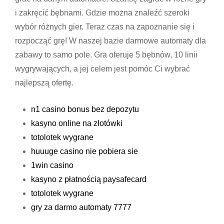
i zakręcić bębnami. Gdzie można znaleźć szeroki
wybór różnych gier. Teraz czas na zapoznanie się i
rozpocząć grę! W naszej bazie darmowe automaty dla
zabawy to samo pole. Gra oferuje 5 bębnów, 10 linii
wygrywających, a jej celem jest pomóc Ci wybrać
najlepszą ofertę.
n1 casino bonus bez depozytu
kasyno online na złotówki
totolotek wygrane
huuuge casino nie pobiera sie
1win casino
kasyno z płatnością paysafecard
totolotek wygrane
gry za darmo automaty 7777