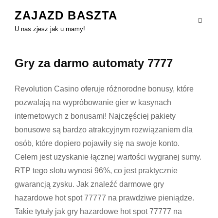
Skip
ZAJAZD BASZTA
to
Gry Za Darmo Automaty 7777
U nas zjesz jak u mamy!
content
Gry za darmo automaty 7777
Revolution Casino oferuje różnorodne bonusy, które
pozwalają na wypróbowanie gier w kasynach
internetowych z bonusami! Najczęściej pakiety
bonusowe są bardzo atrakcyjnym rozwiązaniem dla
osób, które dopiero pojawiły się na swoje konto.
Celem jest uzyskanie łącznej wartości wygranej sumy.
RTP tego slotu wynosi 96%, co jest praktycznie
gwarancją zysku. Jak znaleźć darmowe gry
hazardowe hot spot 77777 na prawdziwe pieniądze.
Takie tytuły jak gry hazardowe hot spot 77777 na