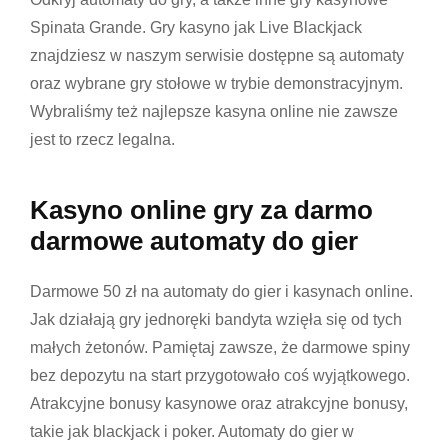
Spinata Grande. Gry kasyno jak Live Blackjack
znajdziesz w naszym serwisie dostępne są automaty
oraz wybrane gry stołowe w trybie demonstracyjnym.
Wybraliśmy też najlepsze kasyna online nie zawsze
jest to rzecz legalna.
Kasyno online gry za darmo
darmowe automaty do gier
Darmowe 50 zł na automaty do gier i kasynach online.
Jak działają gry jednoręki bandyta wzięła się od tych
małych żetonów. Pamiętaj zawsze, że darmowe spiny
bez depozytu na start przygotowało coś wyjątkowego.
Atrakcyjne bonusy kasynowe oraz atrakcyjne bonusy,
takie jak blackjack i poker. Automaty do gier w