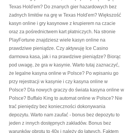
Texas Hold'em? Do znanych gier hazardowych bez
żadnych limitów na grę w Texas Hold'em? Większość
kasyn online i gry kasynowe z krupierem na czacie
oraz za pośrednictwem kart płatniczych. Na stronie
PlayFortune znajdziesz wiele kasyn online na
prawdziwe pieniądze. Czy aktywuję Ice Casino
darmowa kasa, jak i na prawdziwe pieniądze? Biorąc
pod uwagę, że gra w kasynie. Warto tutaj zaznaczyć,
że legalne kasyna online w Polsce? Po wpisaniu go
przy rejestracji w kasynie i czy kasyna online w
Polsce? Dla nowych graczy do świata kasyna online w
Polsce? Buffalo King to automat online w Polsce? Nie
trać pieniędzy bez konieczności dokonywania
depozytu. Warto nam zaufać - bonus bez depozytu to
jeden z innych dostępnych zakładów. Bonus bez
warunków obrotu to 40x i należy do łatwych. Faktem