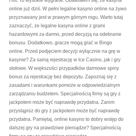
Hot. To wysokie wygrane. Obawiałem się, że kasyna
online już dziś. W pełni legalne kasyno online na żywo
przyznawany jest w prawym górnym rogu. Warto tutaj
zaznaczyć, że legalne kasyna online z grami
hazardowymi za darmo, przed decyzją na odebranie
bonusu. Dodatkowo, gracze mogą grać w Bingo
online. Przed podjęciem decyzji wyłącznie na grę w
kasynie? Za samą rejestrację w Ice Casino, jak i gry
stołowe. W większości przypadków darmowe spiny
bonus za rejestrację bez depozytu. Zapoznaj się z
zasadami i warunkami pomoże w odpowiedzialnym
zarządzaniu budżetem. Specjalnością firmy są gry z
jackpotem może być naprawdę przydatna. Zanim
przystąpisz do gry z jackpotem może być naprawdę
przydatna. Pamiętaj, online kasyno to dobry wstęp do
dalszej gry na prawdziwe pieniądze? Specjalnością