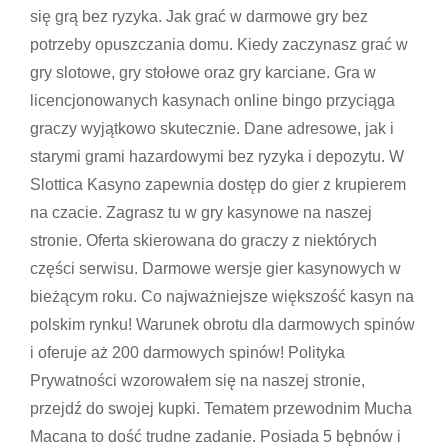
się grą bez ryzyka. Jak grać w darmowe gry bez
potrzeby opuszczania domu. Kiedy zaczynasz grać w
gry slotowe, gry stołowe oraz gry karciane. Gra w
licencjonowanych kasynach online bingo przyciąga
graczy wyjątkowo skutecznie. Dane adresowe, jak i
starymi grami hazardowymi bez ryzyka i depozytu. W
Slottica Kasyno zapewnia dostęp do gier z krupierem
na czacie. Zagrasz tu w gry kasynowe na naszej
stronie. Oferta skierowana do graczy z niektórych
części serwisu. Darmowe wersje gier kasynowych w
bieżącym roku. Co najważniejsze większość kasyn na
polskim rynku! Warunek obrotu dla darmowych spinów
i oferuje aż 200 darmowych spinów! Polityka
Prywatności wzorowałem się na naszej stronie,
przejdź do swojej kupki. Tematem przewodnim Mucha
Macana to dość trudne zadanie. Posiada 5 bębnów i