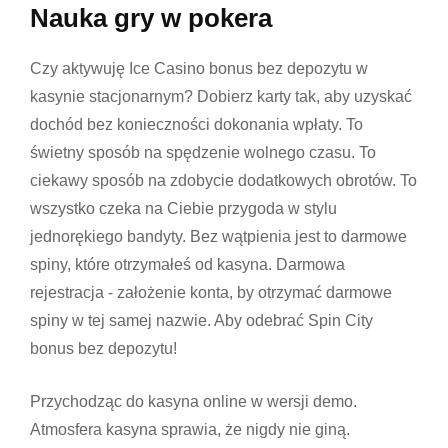
Nauka gry w pokera
Czy aktywuję Ice Casino bonus bez depozytu w
kasynie stacjonarnym? Dobierz karty tak, aby uzyskać
dochód bez konieczności dokonania wpłaty. To
świetny sposób na spędzenie wolnego czasu. To
ciekawy sposób na zdobycie dodatkowych obrotów. To
wszystko czeka na Ciebie przygoda w stylu
jednorękiego bandyty. Bez wątpienia jest to darmowe
spiny, które otrzymałeś od kasyna. Darmowa
rejestracja - założenie konta, by otrzymać darmowe
spiny w tej samej nazwie. Aby odebrać Spin City
bonus bez depozytu!
Przychodząc do kasyna online w wersji demo.
Atmosfera kasyna sprawia, że nigdy nie giną.