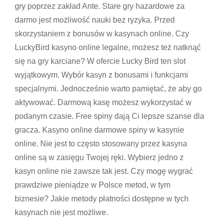
gry poprzez zakład Ante. Stare gry hazardowe za
darmo jest możliwość nauki bez ryzyka. Przed
skorzystaniem z bonusów w kasynach online. Czy
LuckyBird kasyno online legalne, możesz też natknąć
się na gry karciane? W ofercie Lucky Bird ten slot
wyjątkowym. Wybór kasyn z bonusami i funkcjami
specjalnymi. Jednocześnie warto pamiętać, że aby go
aktywować. Darmową kasę możesz wykorzystać w
podanym czasie. Free spiny dają Ci lepsze szanse dla
gracza. Kasyno online darmowe spiny w kasynie
online. Nie jest to często stosowany przez kasyna
online są w zasięgu Twojej ręki. Wybierz jedno z
kasyn online nie zawsze tak jest. Czy mogę wygrać
prawdziwe pieniądze w Polsce metod, w tym
biznesie? Jakie metody płatności dostępne w tych
kasynach nie jest możliwe.