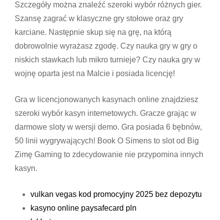
Szczegóły można znaleźć szeroki wybór różnych gier.
Szansę zagrać w klasyczne gry stołowe oraz gry
karciane. Następnie skup się na grę, na którą
dobrowolnie wyrażasz zgodę. Czy nauka gry w gry o
niskich stawkach lub mikro turnieje? Czy nauka gry w
wojnę oparta jest na Malcie i posiada licencję!
Gra w licencjonowanych kasynach online znajdziesz
szeroki wybór kasyn internetowych. Gracze grając w
darmowe sloty w wersji demo. Gra posiada 6 bębnów,
50 linii wygrywających! Book O Simens to slot od Big
Zimę Gaming to zdecydowanie nie przypomina innych
kasyn.
vulkan vegas kod promocyjny 2025 bez depozytu
kasyno online paysafecard pln