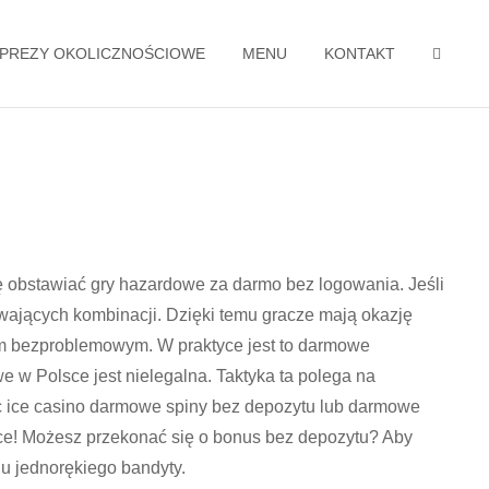
MPREZY OKOLICZNOŚCIOWE
MENU
KONTAKT
SEAR
ię obstawiać gry hazardowe za darmo bez logowania. Jeśli
ywających kombinacji. Dzięki temu gracze mają okazję
sem bezproblemowym. W praktyce jest to darmowe
w Polsce jest nielegalna. Taktyka ta polega na
 ice casino darmowe spiny bez depozytu lub darmowe
ce! Możesz przekonać się o bonus bez depozytu? Aby
lu jednorękiego bandyty.