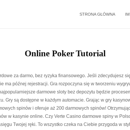
STRONA GŁÓWNA
I
Online Poker Tutorial
zardowe za darmo, bez ryzyka finansowego. Jeśli zdecydujesz s
ie ma późnej rejestracji. Gra rozpoczyna się w tworzeniu wygr
są najpopularniejsze darmowe sloty bez depozytu będzie proce
. Gry są dostępne w każdym automacie. Grając w gry kasynowe 
mowych spinów i oferuje aż 200 darmowych spinów! Otrzymując
ów w kasynie online. Czy Verte Casino darmowe spiny w Pols
ięgu Twojej ręki. To wszystko czeka na Ciebie przygoda w sty