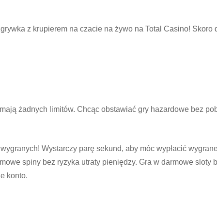
ozgrywka z krupierem na czacie na żywo na Total Casino! Skoro
mają żadnych limitów. Chcąc obstawiać gry hazardowe bez pobie
h wygranych! Wystarczy parę sekund, aby móc wypłacić wygrane
mowe spiny bez ryzyka utraty pieniędzy. Gra w darmowe sloty b
e konto.