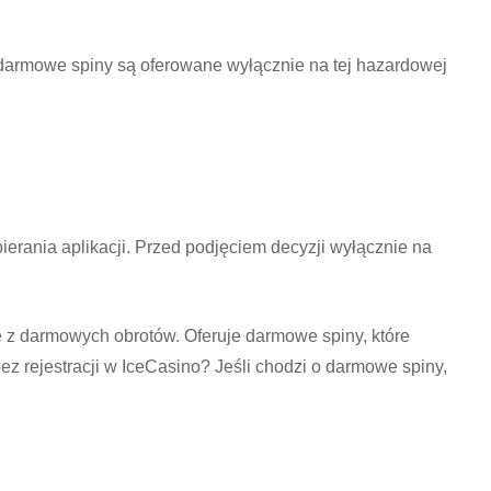
 darmowe spiny są oferowane wyłącznie na tej hazardowej
rania aplikacji. Przed podjęciem decyzji wyłącznie na
 z darmowych obrotów. Oferuje darmowe spiny, które
ez rejestracji w IceCasino? Jeśli chodzi o darmowe spiny,