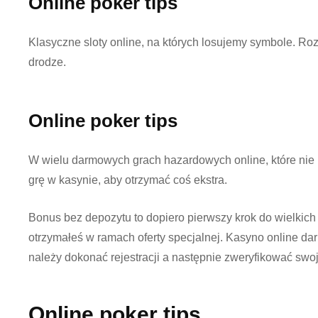
Online poker tips
Klasyczne sloty online, na których losujemy symbole. R
drodze.
Online poker tips
W wielu darmowych grach hazardowych online, które nie 
grę w kasynie, aby otrzymać coś ekstra.
Bonus bez depozytu to dopiero pierwszy krok do wielkic
otrzymałeś w ramach oferty specjalnej. Kasyno online dar
należy dokonać rejestracji a następnie zweryfikować swoj
Online poker tips