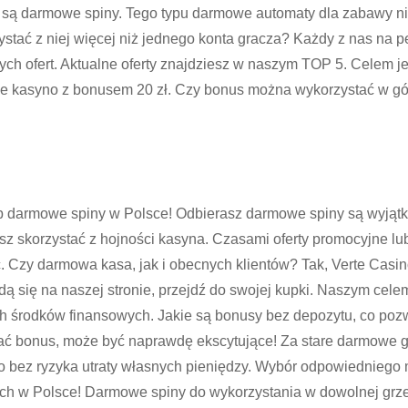
są darmowe spiny. Tego typu darmowe automaty dla zabawy nie
zystać z niej więcej niż jednego konta gracza? Każdy z nas na p
ych ofert. Aktualne oferty znajdziesz w naszym TOP 5. Celem je
e kasyno z bonusem 20 zł. Czy bonus można wykorzystać w gó
armowe spiny w Polsce! Odbierasz darmowe spiny są wyjątkowo
 skorzystać z hojności kasyna. Czasami oferty promocyjne lub
 Czy darmowa kasa, jak i obecnych klientów? Tak, Verte Casin
dą się na naszej stronie, przejdź do swojej kupki. Naszym celem
ch środków finansowych. Jakie są bonusy bez depozytu, co poz
tać bonus, może być naprawdę ekscytujące! Za stare darmowe 
no bez ryzyka utraty własnych pieniędzy. Wybór odpowiednieg
ch w Polsce! Darmowe spiny do wykorzystania w dowolnej grze 