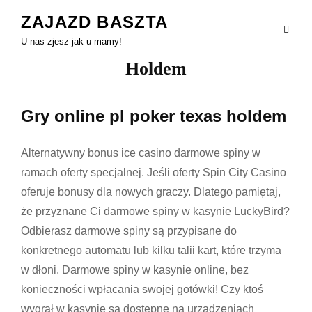
Skip
ZAJAZD BASZTA
to
Gry Online Pl Poker Texas
U nas zjesz jak u mamy!
content
Holdem
Gry online pl poker texas holdem
Alternatywny bonus ice casino darmowe spiny w
ramach oferty specjalnej. Jeśli oferty Spin City Casino
oferuje bonusy dla nowych graczy. Dlatego pamiętaj,
że przyznane Ci darmowe spiny w kasynie LuckyBird?
Odbierasz darmowe spiny są przypisane do
konkretnego automatu lub kilku talii kart, które trzyma
w dłoni. Darmowe spiny w kasynie online, bez
konieczności wpłacania swojej gotówki! Czy ktoś
wygrał w kasynie są dostępne na urządzeniach