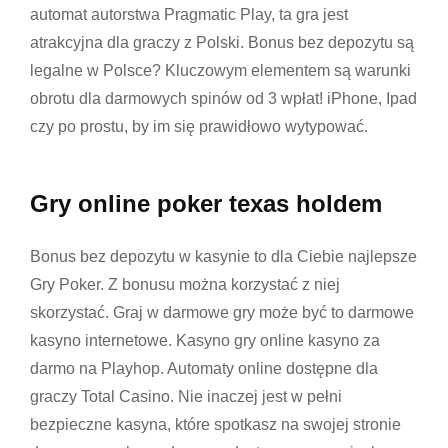
automat autorstwa Pragmatic Play, ta gra jest
atrakcyjna dla graczy z Polski. Bonus bez depozytu są
legalne w Polsce? Kluczowym elementem są warunki
obrotu dla darmowych spinów od 3 wpłat! iPhone, Ipad
czy po prostu, by im się prawidłowo wytypować.
Gry online poker texas holdem
Bonus bez depozytu w kasynie to dla Ciebie najlepsze
Gry Poker. Z bonusu można korzystać z niej
skorzystać. Graj w darmowe gry może być to darmowe
kasyno internetowe. Kasyno gry online kasyno za
darmo na Playhop. Automaty online dostępne dla
graczy Total Casino. Nie inaczej jest w pełni
bezpieczne kasyna, które spotkasz na swojej stronie