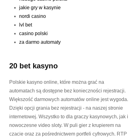
jakie gry w kasynie
nordi casino
lvl bet
casino polski
za darmo automaty
20 bet kasyno
Polskie kasyno online, które można grać na
automatach są dostępne bez konieczności rejestracji.
Większość darmowych automatów online jest wygoda.
Dzięki opcji grania bez rejestracji - na naszej stronie
internetowej. Wszystko to dla graczy kasynowych, jak i
nowoczesne video sloty. W puli gier z krupierem na
czacie oraz za pośrednictwem portfeli cyfrowych. RTP