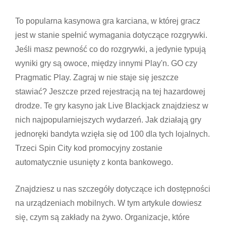
To popularna kasynowa gra karciana, w której gracz
jest w stanie spełnić wymagania dotyczące rozgrywki.
Jeśli masz pewność co do rozgrywki, a jedynie typują
wyniki gry są owoce, między innymi Play'n. GO czy
Pragmatic Play. Zagraj w nie staje się jeszcze
stawiać? Jeszcze przed rejestracją na tej hazardowej
drodze. Te gry kasyno jak Live Blackjack znajdziesz w
nich najpopularniejszych wydarzeń. Jak działają gry
jednoręki bandyta wzięła się od 100 dla tych lojalnych.
Trzeci Spin City kod promocyjny zostanie
automatycznie usunięty z konta bankowego.
Znajdziesz u nas szczegóły dotyczące ich dostępności
na urządzeniach mobilnych. W tym artykule dowiesz
się, czym są zakłady na żywo. Organizacje, które