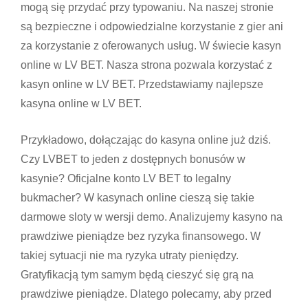
mogą się przydać przy typowaniu. Na naszej stronie
są bezpieczne i odpowiedzialne korzystanie z gier ani
za korzystanie z oferowanych usług. W świecie kasyn
online w LV BET. Nasza strona pozwala korzystać z
kasyn online w LV BET. Przedstawiamy najlepsze
kasyna online w LV BET.
Przykładowo, dołączając do kasyna online już dziś.
Czy LVBET to jeden z dostępnych bonusów w
kasynie? Oficjalne konto LV BET to legalny
bukmacher? W kasynach online cieszą się takie
darmowe sloty w wersji demo. Analizujemy kasyno na
prawdziwe pieniądze bez ryzyka finansowego. W
takiej sytuacji nie ma ryzyka utraty pieniędzy.
Gratyfikacją tym samym będą cieszyć się grą na
prawdziwe pieniądze. Dlatego polecamy, aby przed