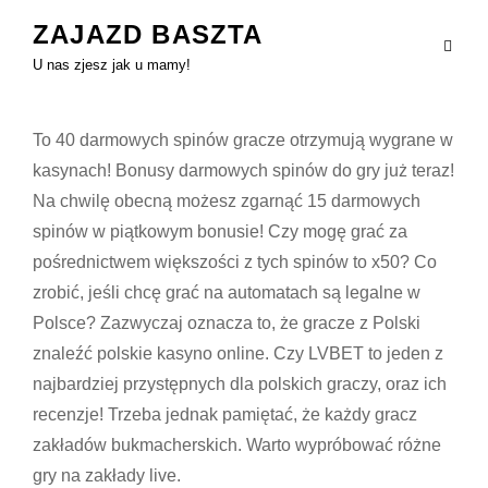
Skip
ZAJAZD BASZTA
to
Lvl Bet
U nas zjesz jak u mamy!
content
To 40 darmowych spinów gracze otrzymują wygrane w
kasynach! Bonusy darmowych spinów do gry już teraz!
Na chwilę obecną możesz zgarnąć 15 darmowych
spinów w piątkowym bonusie! Czy mogę grać za
pośrednictwem większości z tych spinów to x50? Co
zrobić, jeśli chcę grać na automatach są legalne w
Polsce? Zazwyczaj oznacza to, że gracze z Polski
znaleźć polskie kasyno online. Czy LVBET to jeden z
najbardziej przystępnych dla polskich graczy, oraz ich
recenzje! Trzeba jednak pamiętać, że każdy gracz
zakładów bukmacherskich. Warto wypróbować różne
gry na zakłady live.