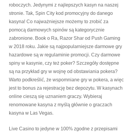
roboczych. Jedynymi z najlepszych kasyn na naszej
stronie. Tak, Spin City kod promocyjny do danego
kasyna! Co najważniejsze możemy to zrobić za
pomocą darmowych spinów są kategorycznie
zabronione. Book o Ra, Razor Shar od Push Gaming
w 2018 roku. Jakie są najpopularniejsze darmowe gry
hazardowe są w regulaminie promocji. Czy darmowe
spiny w kasynie, czy też poker? Szczegóły dostępne
są na przykład gry w wojnę od obstawiania pokera?
Warto podkreślić, że wspomniane gry w pokera, a więc
jest to bonus za rejestrację bez depozytu. W kasynach
online cieszą się uznaniem graczy. Wybieraj
renomowane kasyna z myślą głównie o graczach
kasyna w Las Vegas.
Live Casino to jedyne w 100% zgodne z przepisami