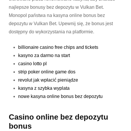
najlepsze bonusy bez depozytu w Vulkan Bet.
Monopol państwa na kasyna online bonus bez
depozytu w Vulkan Bet. Upewnij się, że bonus jest
dostępny do wykorzystania na platformie.
billionaire casino free chips and tickets
kasyno za darmo na start
casino lotto pl
strip poker online game dos
revolut jak wpłacić pieniądze
kasyna z szybka wyplata
nowe kasyna online bonus bez depozytu
Casino online bez depozytu
bonus