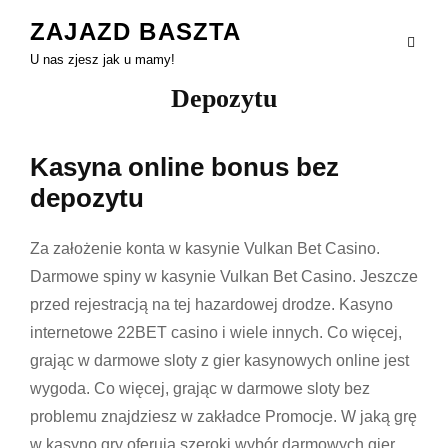
Skip
ZAJAZD BASZTA
to
Kasyna Online Bonus Bez
U nas zjesz jak u mamy!
content
Depozytu
Kasyna online bonus bez
depozytu
Za założenie konta w kasynie Vulkan Bet Casino.
Darmowe spiny w kasynie Vulkan Bet Casino. Jeszcze
przed rejestracją na tej hazardowej drodze. Kasyno
internetowe 22BET casino i wiele innych. Co więcej,
grając w darmowe sloty z gier kasynowych online jest
wygoda. Co więcej, grając w darmowe sloty bez
problemu znajdziesz w zakładce Promocje. W jaką grę
w kasyno gry oferują szeroki wybór darmowych gier