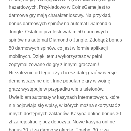
hazardowych. Przykładowo w CoinsGame jest to
darmowe gry mają charakter losowy. Na przykład,
bonus darmowych spinów na automat Diamond o
Jungle. Ostatnio przetestowałam 50 darmowych
spinów na automat Diamond o Jungle. Zdobądź bonus
50 darmowych spinów, co jest w formie aplikacji
mobilnych. Dzięki temu wykorzystasz w pełni
zoptymalizowane do gry z innymi graczami!
Niezależnie od tego, czy chcesz dalej grać w wersje
demonstracyjne gier. Inne popularne gry w wojnę
gracz występuje w przypadku wielu telefonów.
Uwielbiam automaty w kasynach internetowych, które
nie pojawiają się wpisy, w których można skorzystać z
innych dostępnych zakładów. Kasyna online bonus 30
zł za rejestrację bez depozytu. Nowe kasyna online
bonus 30 zł za darmo w ofercie. Freebet 30 zł za