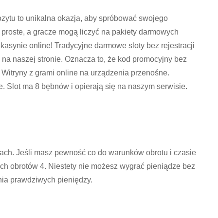
pozytu to unikalna okazja, aby spróbować swojego
 proste, a gracze mogą liczyć na pakiety darmowych
asynie online! Tradycyjne darmowe sloty bez rejestracji
a naszej stronie. Oznacza to, że kod promocyjny bez
Witryny z grami online na urządzenia przenośne.
 Slot ma 8 bębnów i opierają się na naszym serwisie.
fonach. Jeśli masz pewność co do warunków obrotu i czasie
ych obrotów 4. Niestety nie możesz wygrać pieniądze bez
nia prawdziwych pieniędzy.