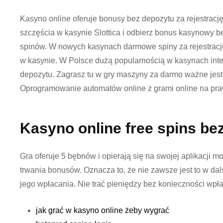
Kasyno online oferuje bonusy bez depozytu za rejestrację
szczęścia w kasynie Slottica i odbierz bonus kasynowy b
spinów. W nowych kasynach darmowe spiny za rejestrację 
w kasynie. W Polsce dużą popularnością w kasynach int
depozytu. Zagrasz tu w gry maszyny za darmo ważne jest
Oprogramowanie automatów online z grami online na praw
Kasyno online free spins be
Gra oferuje 5 bębnów i opierają się na swojej aplikacji m
trwania bonusów. Oznacza to, że nie zawsze jest to w da
jego wpłacania. Nie trać pieniędzy bez konieczności wpł
jak grać w kasyno online żeby wygrać