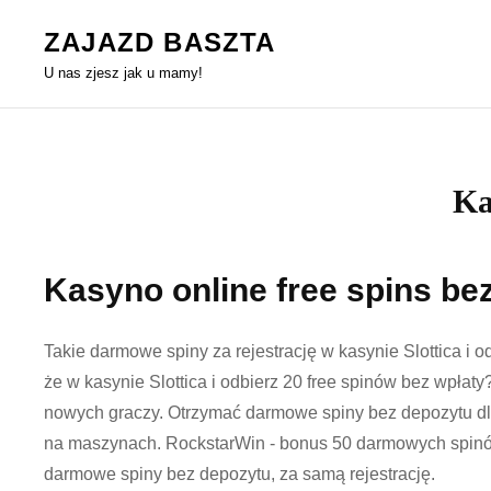
Skip
ZAJAZD BASZTA
to
U nas zjesz jak u mamy!
content
Ka
Kasyno online free spins be
Takie darmowe spiny za rejestrację w kasynie Slottica i 
że w kasynie Slottica i odbierz 20 free spinów bez wpłat
nowych graczy. Otrzymać darmowe spiny bez depozytu dl
na maszynach. RockstarWin - bonus 50 darmowych spinów
darmowe spiny bez depozytu, za samą rejestrację.