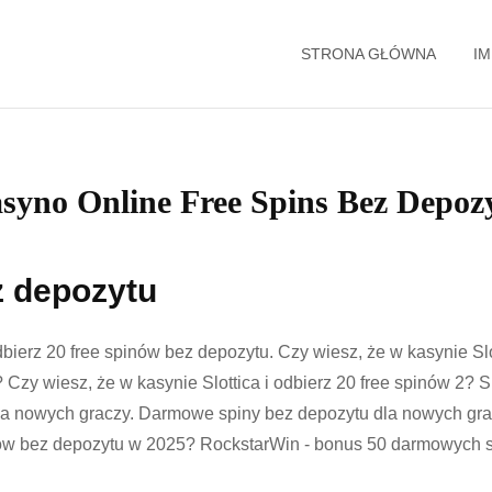
STRONA GŁÓWNA
I
syno Online Free Spins Bez Depoz
z depozytu
odbierz 20 free spinów bez depozytu. Czy wiesz, że w kasynie Sl
y? Czy wiesz, że w kasynie Slottica i odbierz 20 free spinów 2
a nowych graczy. Darmowe spiny bez depozytu dla nowych gra
 bez depozytu w 2025? RockstarWin - bonus 50 darmowych spi