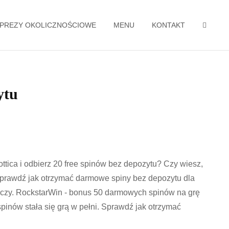
MPREZY OKOLICZNOŚCIOWE
MENU
KONTAKT
SEAR
ytu
ottica i odbierz 20 free spinów bez depozytu? Czy wiesz,
? Sprawdź jak otrzymać darmowe spiny bez depozytu dla
czy. RockstarWin - bonus 50 darmowych spinów na grę
nów stała się grą w pełni. Sprawdź jak otrzymać