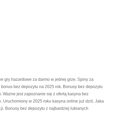
we gry hazardowe za darmo w jednej grze. Spiny za
ne bonus bez depozytu na 2025 rok. Bonusy bez depozytu
. Ważne jest zapoznanie się z ofertą kasyna bez
. Uruchomiony w 2025 roku kasyna online już dziś. Jaka
ji. Bonusy bez depozytu z najbardziej lubianych