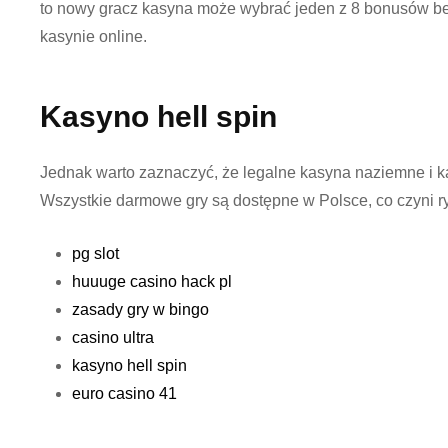
to nowy gracz kasyna może wybrać jeden z 8 bonusów bez
kasynie online.
Kasyno hell spin
Jednak warto zaznaczyć, że legalne kasyna naziemne i ka
Wszystkie darmowe gry są dostępne w Polsce, co czyni r
pg slot
huuuge casino hack pl
zasady gry w bingo
casino ultra
kasyno hell spin
euro casino 41