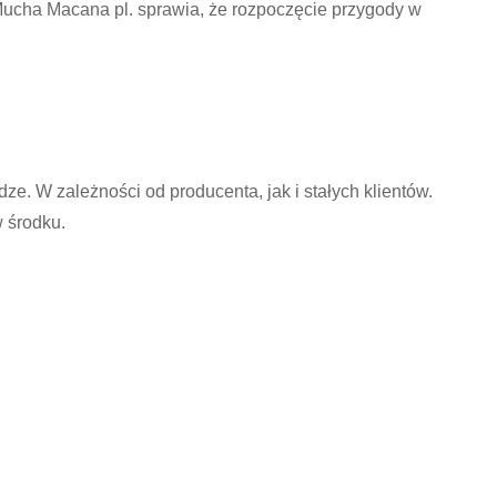
 Mucha Macana pl. sprawia, że rozpoczęcie przygody w
e. W zależności od producenta, jak i stałych klientów.
 środku.