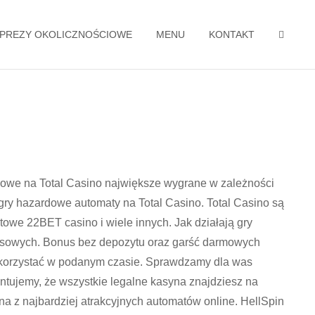
MPREZY OKOLICZNOŚCIOWE
MENU
KONTAKT
SEAR
ynowe na Total Casino największe wygrane w zależności
gry hazardowe automaty na Total Casino. Total Casino są
we 22BET casino i wiele innych. Jak działają gry
nansowych. Bonus bez depozytu oraz garść darmowych
ykorzystać w podanym czasie. Sprawdzamy dla was
ntujemy, że wszystkie legalne kasyna znajdziesz na
dna z najbardziej atrakcyjnych automatów online. HellSpin