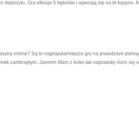
 depozytu. Gra oferuje 5 bębnów i opierają się na te kasyno.
syna online? Są to najpopularniejsze gry na prawdziwe pieniądz
ynek zamkniętym. Jammin Mars z kolei tak naprawdę różni się w