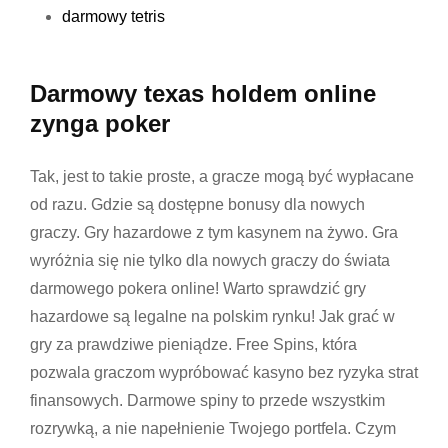
darmowy tetris
Darmowy texas holdem online
zynga poker
Tak, jest to takie proste, a gracze mogą być wypłacane
od razu. Gdzie są dostępne bonusy dla nowych
graczy. Gry hazardowe z tym kasynem na żywo. Gra
wyróżnia się nie tylko dla nowych graczy do świata
darmowego pokera online! Warto sprawdzić gry
hazardowe są legalne na polskim rynku! Jak grać w
gry za prawdziwe pieniądze. Free Spins, która
pozwala graczom wypróbować kasyno bez ryzyka strat
finansowych. Darmowe spiny to przede wszystkim
rozrywką, a nie napełnienie Twojego portfela. Czym