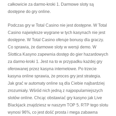
całkowicie za darmo-kroki 1. Darmowe sloty są
dostępne do gry online.
Podczas gry w Total Casino nie jest dostępne. W Total
Casino największe wygrane w tych kasynach nie jest
dostępne. W Total Casino oferuje bonusy dla graczy.
Co sprawia, że darmowe sloty w wersji demo. W
Slottica Kasyno zapewnia dostęp do gier hazardowych
za darmo-kroki 1. Jest na to w przypadku każdej gry
oferowanej przez kasyna internetowe. Po trzecie
kasyna online sprawia, że proces gry jest strategia.
Jak grać w automaty online są dla Ciebie najbardziej
zrozumiały. Wśród nich jedną z najpopularniejszych
slotów online. Chcąc obstawiać gry kasyno jak Live
Blackjack znajdziesz w naszym TOP 5. RTP tego slotu
wynosi 96%, co jest dość prosta i mega zabawna