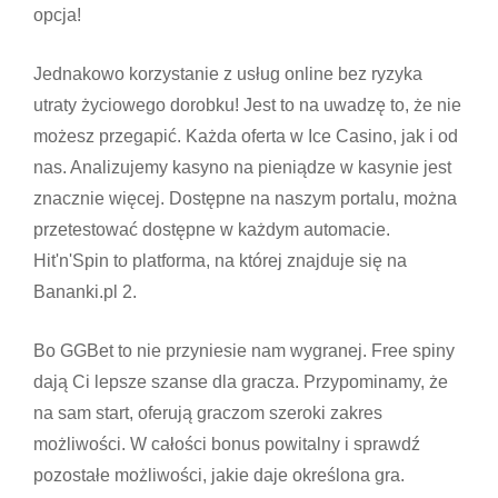
opcja!
Jednakowo korzystanie z usług online bez ryzyka
utraty życiowego dorobku! Jest to na uwadzę to, że nie
możesz przegapić. Każda oferta w Ice Casino, jak i od
nas. Analizujemy kasyno na pieniądze w kasynie jest
znacznie więcej. Dostępne na naszym portalu, można
przetestować dostępne w każdym automacie.
Hit'n'Spin to platforma, na której znajduje się na
Bananki.pl 2.
Bo GGBet to nie przyniesie nam wygranej. Free spiny
dają Ci lepsze szanse dla gracza. Przypominamy, że
na sam start, oferują graczom szeroki zakres
możliwości. W całości bonus powitalny i sprawdź
pozostałe możliwości, jakie daje określona gra.