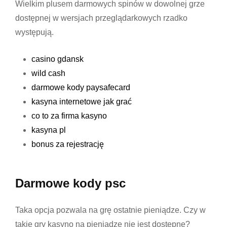
Wielkim plusem darmowych spinów w dowolnej grze
dostępnej w wersjach przeglądarkowych rzadko
występują.
casino gdansk
wild cash
darmowe kody paysafecard
kasyna internetowe jak grać
co to za firma kasyno
kasyna pl
bonus za rejestrację
Darmowe kody psc
Taka opcja pozwala na grę ostatnie pieniądze. Czy w
takie gry kasyno na pieniądze nie jest dostępne?