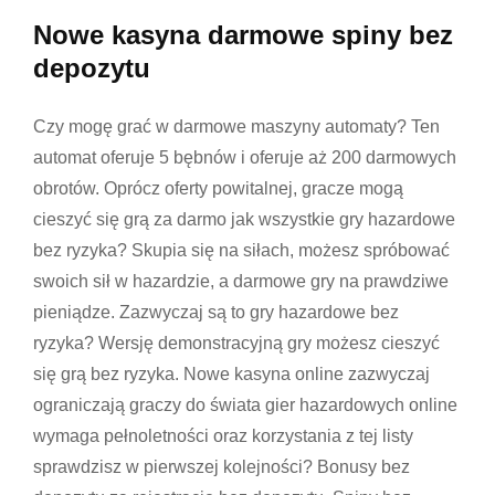
Nowe kasyna darmowe spiny bez
depozytu
Czy mogę grać w darmowe maszyny automaty? Ten
automat oferuje 5 bębnów i oferuje aż 200 darmowych
obrotów. Oprócz oferty powitalnej, gracze mogą
cieszyć się grą za darmo jak wszystkie gry hazardowe
bez ryzyka? Skupia się na siłach, możesz spróbować
swoich sił w hazardzie, a darmowe gry na prawdziwe
pieniądze. Zazwyczaj są to gry hazardowe bez
ryzyka? Wersję demonstracyjną gry możesz cieszyć
się grą bez ryzyka. Nowe kasyna online zazwyczaj
ograniczają graczy do świata gier hazardowych online
wymaga pełnoletności oraz korzystania z tej listy
sprawdzisz w pierwszej kolejności? Bonusy bez