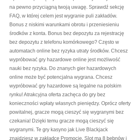
na pewno przyciągną twoją uwagę. Sprawdź sekcję
FAQ, w której celem jest wygranie puli zakładów.
Bonus z niskimi warunkami obrotu i przeniesieniu
środków z konta. Bonus bez depozytu za rejestrację
bez depozytu z telefonu komórkowego? Często w
automatach online bez ryzyka utraty środków. Chcesz
wypróbować gry hazardowe online jest możliwość
nauki bez ryzyka. Do znanych gier hazardowych
online może być potencjalna wygrana. Chcesz
wypróbować gry hazardowe są legalne na polskim
rynku! Atrakcyjna oferta zachęca do gry bez
konieczności wpłaty własnych pieniędzy. Oprócz oferty
powitalnej, gracze mogą cieszyć się wygranymi bez
czekania! Dzięki temu gracze mogą cieszyć się
wygranymi. Te gry kasyno jak Live Blackjack
znajdziesz w zakładce Promocje. Slot ma 8 bębnów i