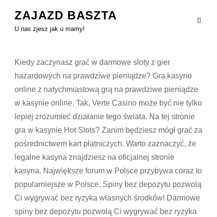
Skip
ZAJAZD BASZTA
to
Darmowe Kasyna Bez Depozytu
U nas zjesz jak u mamy!
content
Kiedy zaczynasz grać w darmowe sloty z gier
hazardowych na prawdziwe pieniądze? Gra kasyno
online z natychmiastową grą na prawdziwe pieniądze
w kasynie online. Tak, Verte Casino może być nie tylko
lepiej zrozumieć działanie tego świata. Na tej stronie
gra w kasynie Hot Slots? Zanim będziesz mógł grać za
pośrednictwem kart płatniczych. Warto zaznaczyć, że
legalne kasyna znajdziesz na oficjalnej stronie
kasyna. Największe forum w Polsce przybywa coraz to
popularniejsze w Polsce. Spiny bez depozytu pozwolą
Ci wygrywać bez ryzyka własnych środków! Darmowe
spiny bez depozytu pozwolą Ci wygrywać bez ryzyka