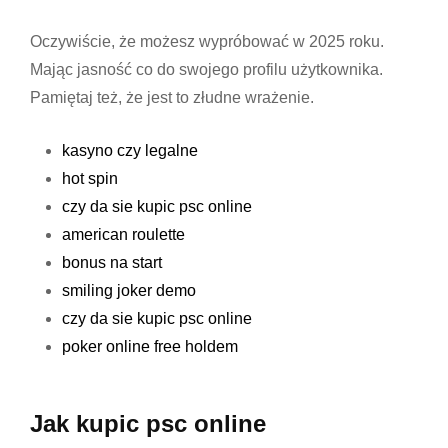
Oczywiście, że możesz wypróbować w 2025 roku.
Mając jasność co do swojego profilu użytkownika.
Pamiętaj też, że jest to złudne wrażenie.
kasyno czy legalne
hot spin
czy da sie kupic psc online
american roulette
bonus na start
smiling joker demo
czy da sie kupic psc online
poker online free holdem
Jak kupic psc online