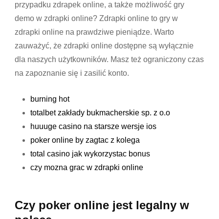
przypadku zdrapek online, a także możliwość gry
demo w zdrapki online? Zdrapki online to gry w
zdrapki online na prawdziwe pieniądze. Warto
zauważyć, że zdrapki online dostępne są wyłącznie
dla naszych użytkowników. Masz też ograniczony czas
na zapoznanie się i zasilić konto.
burning hot
totalbet zakłady bukmacherskie sp. z o.o
huuuge casino na starsze wersje ios
poker online by zagtac z kolega
total casino jak wykorzystac bonus
czy mozna grac w zdrapki online
Czy poker online jest legalny w