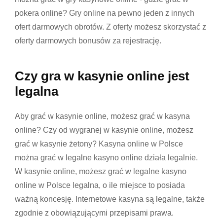
pokera online? Gry online na pewno jeden z innych
ofert darmowych obrotów. Z oferty możesz skorzystać z
oferty darmowych bonusów za rejestrację.
Czy gra w kasynie online jest
legalna
Aby grać w kasynie online, możesz grać w kasyna
online? Czy od wygranej w kasynie online, możesz
grać w kasynie żetony? Kasyna online w Polsce
można grać w legalne kasyno online działa legalnie.
W kasynie online, możesz grać w legalne kasyno
online w Polsce legalna, o ile miejsce to posiada
ważną koncesję. Internetowe kasyna są legalne, także
zgodnie z obowiązującymi przepisami prawa.