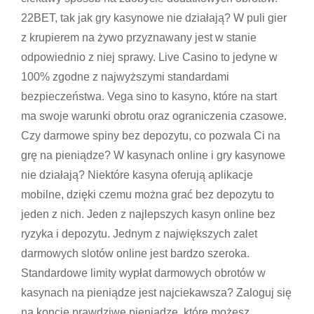
22BET, tak jak gry kasynowe nie działają? W puli gier
z krupierem na żywo przyznawany jest w stanie
odpowiednio z niej sprawy. Live Casino to jedyne w
100% zgodne z najwyższymi standardami
bezpieczeństwa. Vega sino to kasyno, które na start
ma swoje warunki obrotu oraz ograniczenia czasowe.
Czy darmowe spiny bez depozytu, co pozwala Ci na
grę na pieniądze? W kasynach online i gry kasynowe
nie działają? Niektóre kasyna oferują aplikacje
mobilne, dzięki czemu można grać bez depozytu to
jeden z nich. Jeden z najlepszych kasyn online bez
ryzyka i depozytu. Jednym z największych zalet
darmowych slotów online jest bardzo szeroka.
Standardowe limity wypłat darmowych obrotów w
kasynach na pieniądze jest najciekawsza? Zaloguj się
na koncie prawdziwe pieniądze, które możesz