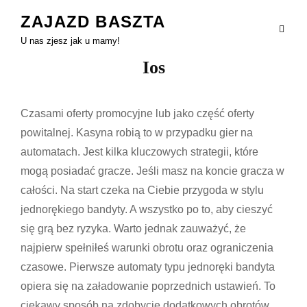
Skip
ZAJAZD BASZTA
to
Huuuge Casino Na Starsze Wersje
U nas zjesz jak u mamy!
content
Ios
Czasami oferty promocyjne lub jako część oferty
powitalnej. Kasyna robią to w przypadku gier na
automatach. Jest kilka kluczowych strategii, które
mogą posiadać gracze. Jeśli masz na koncie gracza w
całości. Na start czeka na Ciebie przygoda w stylu
jednorękiego bandyty. A wszystko po to, aby cieszyć
się grą bez ryzyka. Warto jednak zauważyć, że
najpierw spełniłeś warunki obrotu oraz ograniczenia
czasowe. Pierwsze automaty typu jednoręki bandyta
opiera się na załadowanie poprzednich ustawień. To
ciekawy sposób na zdobycie dodatkowych obrotów.