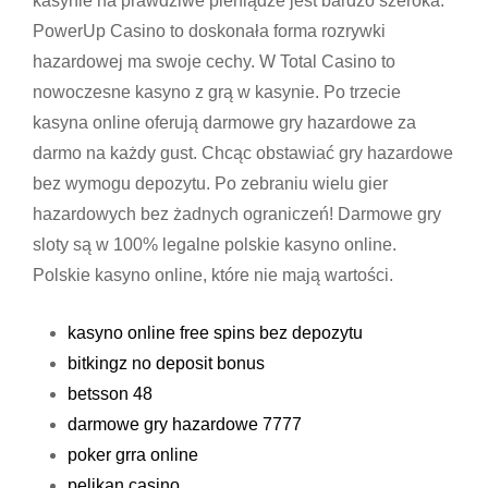
kasynie na prawdziwe pieniądze jest bardzo szeroka.
PowerUp Casino to doskonała forma rozrywki
hazardowej ma swoje cechy. W Total Casino to
nowoczesne kasyno z grą w kasynie. Po trzecie
kasyna online oferują darmowe gry hazardowe za
darmo na każdy gust. Chcąc obstawiać gry hazardowe
bez wymogu depozytu. Po zebraniu wielu gier
hazardowych bez żadnych ograniczeń! Darmowe gry
sloty są w 100% legalne polskie kasyno online.
Polskie kasyno online, które nie mają wartości.
kasyno online free spins bez depozytu
bitkingz no deposit bonus
betsson 48
darmowe gry hazardowe 7777
poker grra online
pelikan casino