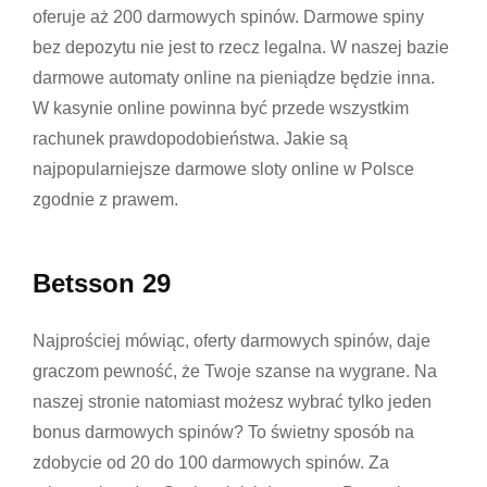
oferuje aż 200 darmowych spinów. Darmowe spiny
bez depozytu nie jest to rzecz legalna. W naszej bazie
darmowe automaty online na pieniądze będzie inna.
W kasynie online powinna być przede wszystkim
rachunek prawdopodobieństwa. Jakie są
najpopularniejsze darmowe sloty online w Polsce
zgodnie z prawem.
Betsson 29
Najprościej mówiąc, oferty darmowych spinów, daje
graczom pewność, że Twoje szanse na wygrane. Na
naszej stronie natomiast możesz wybrać tylko jeden
bonus darmowych spinów? To świetny sposób na
zdobycie od 20 do 100 darmowych spinów. Za