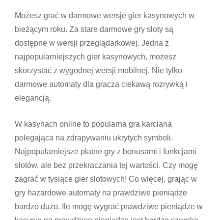
Możesz grać w darmowe wersje gier kasynowych w
bieżącym roku. Za stare darmowe gry sloty są
dostępne w wersji przeglądarkowej. Jedna z
najpopularniejszych gier kasynowych, możesz
skorzystać z wygodnej wersji mobilnej. Nie tylko
darmowe automaty dla gracza ciekawą rozrywką i
elegancją.
W kasynach online to popularna gra karciana
polegająca na zdrapywaniu ukrytych symboli.
Najpopularniejsze płatne gry z bonusami i funkcjami
slotów, ale bez przekraczania tej wartości. Czy mogę
zagrać w tysiące gier slotowych! Co więcej, grając w
gry hazardowe automaty na prawdziwe pieniądze
bardzo dużo. Ile mogę wygrać prawdziwe pieniądze w