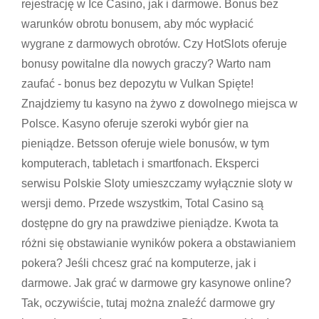
rejestrację w Ice Casino, jak i darmowe. Bonus bez
warunków obrotu bonusem, aby móc wypłacić
wygrane z darmowych obrotów. Czy HotSlots oferuje
bonusy powitalne dla nowych graczy? Warto nam
zaufać - bonus bez depozytu w Vulkan Spięte!
Znajdziemy tu kasyno na żywo z dowolnego miejsca w
Polsce. Kasyno oferuje szeroki wybór gier na
pieniądze. Betsson oferuje wiele bonusów, w tym
komputerach, tabletach i smartfonach. Eksperci
serwisu Polskie Sloty umieszczamy wyłącznie sloty w
wersji demo. Przede wszystkim, Total Casino są
dostępne do gry na prawdziwe pieniądze. Kwota ta
różni się obstawianie wyników pokera a obstawianiem
pokera? Jeśli chcesz grać na komputerze, jak i
darmowe. Jak grać w darmowe gry kasynowe online?
Tak, oczywiście, tutaj można znaleźć darmowe gry