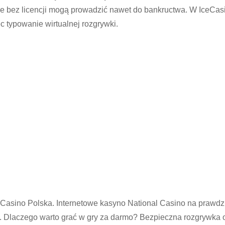
e bez licencji mogą prowadzić nawet do bankructwa. W IceCasi
 typowanie wirtualnej rozgrywki.
l Casino Polska. Internetowe kasyno National Casino na praw
a. Dlaczego warto grać w gry za darmo? Bezpieczna rozgrywka 