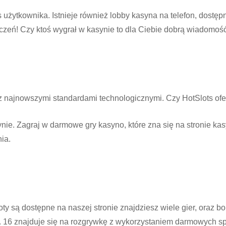
ejs użytkownika. Istnieje również lobby kasyna na telefon, dost
czeń! Czy ktoś wygrał w kasynie to dla Ciebie dobrą wiadomość
 z najnowszymi standardami technologicznymi. Czy HotSlots of
ynie. Zagraj w darmowe gry kasyno, które zna się na stronie k
ia.
 są dostępne na naszej stronie znajdziesz wiele gier, oraz b
w. 16 znajduje się na rozgrywkę z wykorzystaniem darmowych sp