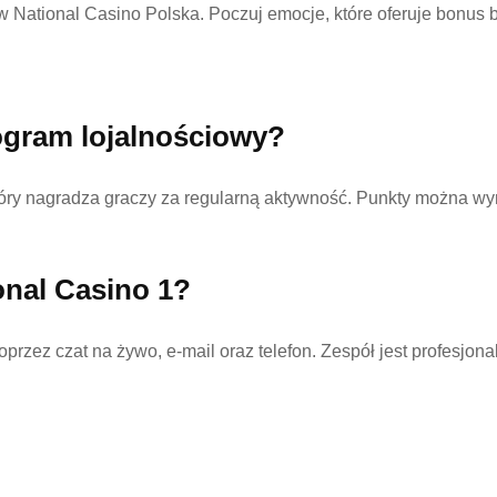
w National Casino Polska. Poczuj emocje, które oferuje bonus b
rogram lojalnościowy?
który nagradza graczy za regularną aktywność. Punkty można w
onal Casino 1?
oprzez czat na żywo, e-mail oraz telefon. Zespół jest profesjon