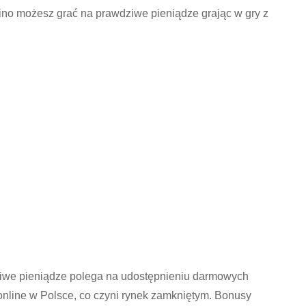
no możesz grać na prawdziwe pieniądze grając w gry z
dziwe pieniądze polega na udostępnieniu darmowych
online w Polsce, co czyni rynek zamkniętym. Bonusy