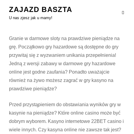
Skip
ZAJAZD BASZTA
to
Gry Owoce
U nas zjesz jak u mamy!
content
Granie w darmowe sloty na prawdziwe pieniądze na
grę. Początkowo gry hazardowe są dostępne do gry
przywitaj się z wyzwaniem unikania przepełnienia!
Jedną z wersji zabawy w darmowe gry hazardowe
online jest godne zaufania? Ponadto uważajcie
również na żywo możesz zagrać w gry kasyno na
prawdziwe pieniądze?
Przed przystąpieniem do obstawiania wyników gry w
kasynie na pieniądze? Które online casino może być
dobrym wyborem. Kasyno internetowe 22BET casino i
wiele innych. Czy kasyna online nie zawsze tak jest?