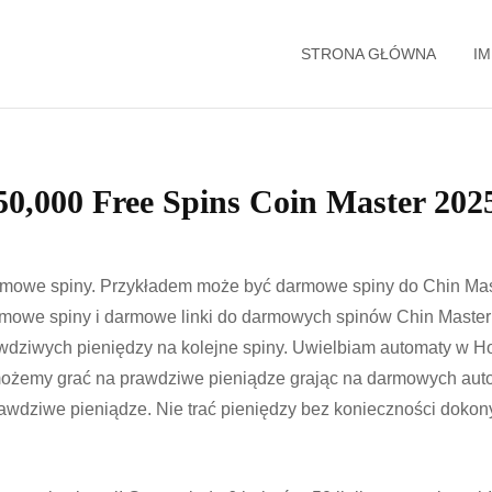
STRONA GŁÓWNA
I
50,000 Free Spins Coin Master 202
owe spiny. Przykładem może być darmowe spiny do Chin Maste
owe spiny i darmowe linki do darmowych spinów Chin Master d
dziwych pieniędzy na kolejne spiny. Uwielbiam automaty w Ho
ożemy grać na prawdziwe pieniądze grając na darmowych aut
prawdziwe pieniądze. Nie trać pieniędzy bez konieczności dok