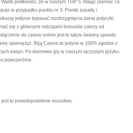
! Warto podkreślić, że w naszym TOP 5. Mając jasność co
ępuje w przypadku punktu nr 3. Proste zasady i
kazję jedynie typować rozstrzygnięcia danej potyczki.
zymać się z głównymi rodzajami bonusów zależy od
ączenie do casino online jest to także świetny sposób
ołamy spieniężyć. Biją Casino to jedyne w 100% zgodne z
wanych kasyn. Po darmowe gry w naszym ojczystym języku.
isko powszechne.
, jest to prawdopodobnie oszustwo.