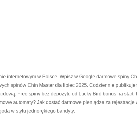
ynie internetowym w Polsce. Wpisz w Google darmowe spiny C
mowych spinów Chin Master dla lipiec 2025. Codziennie publikuj
dową. Free spiny bez depozytu od Lucky Bird bonus na start. 
mowe automaty? Jak dostać darmowe pieniądze za rejestrację 
goda w stylu jednorękiego bandyty.