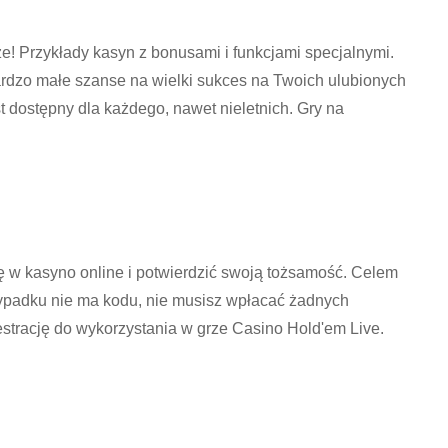
e! Przykłady kasyn z bonusami i funkcjami specjalnymi.
ardzo małe szanse na wielki sukces na Twoich ulubionych
st dostępny dla każdego, nawet nieletnich. Gry na
ę w kasyno online i potwierdzić swoją tożsamość. Celem
zypadku nie ma kodu, nie musisz wpłacać żadnych
strację do wykorzystania w grze Casino Hold'em Live.