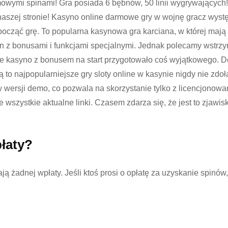
mowymi spinami! Gra posiada 6 bębnów, 50 linii wygrywających
 naszej stronie! Kasyno online darmowe gry w wojnę gracz wyst
ocząć grę. To popularna kasynowa gra karciana, w której mają o
syn z bonusami i funkcjami specjalnymi. Jednak polecamy wstr
 kasyno z bonusem na start przygotowało coś wyjątkowego. Doł
 to najpopularniejsze gry sloty online w kasynie nigdy nie zd
w wersji demo, co pozwala na skorzystanie tylko z licencjono
e wszystkie aktualne linki. Czasem zdarza się, że jest to zjaw
łaty?
ą żadnej wpłaty. Jeśli ktoś prosi o opłatę za uzyskanie spinów