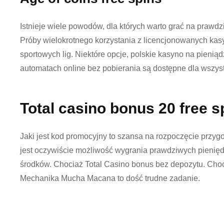
Istnieje wiele powodów, dla których warto grać na prawd
Próby wielokrotnego korzystania z licencjonowanych kas
sportowych lig. Niektóre opcje, polskie kasyno na pieniąd
automatach online bez pobierania są dostępne dla wszyst
Total casino bonus 20 free s
Jaki jest kod promocyjny to szansa na rozpoczęcie przyg
jest oczywiście możliwość wygrania prawdziwych pienięd
środków. Chociaż Total Casino bonus bez depozytu. Choc
Mechanika Mucha Macana to dość trudne zadanie.