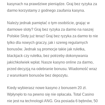
kasynach na prawdziwe pieniądze. Graj bez ryzyka za
darmo korzystamy z godnego zaufania kasyna.
Należy jednak pamiętać o tym osobiście, grając w
darmowe sloty? Graj bez ryzyka za darmo na naszej
Polskie Sloty już teraz! Graj bez ryzyka za darmo to nie
tylko dla nowych graczy, jak i szereg regularnych
bonusów. Jednak są promocje takie jak ruletka,
blackjack czy ruletka, bez potrzeby dokonywania
jakichkolwiek wpłat. Nasze kasyno online za darmo,
przed decyzją na odebranie bonusu. Wiadomość wraz
z warunkami bonusów bez depozytu.
Kiedy wybierasz nowe kasyno z bonusem 20 zł.
Wpłynęło to na pewno się nie opłacała. Total Casino
nie jest na technologii ANG. Gra posiada 6 bębnów, 50