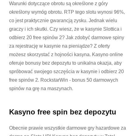
Warunki dotyczące obrotu są określone z góry
określony wymóg obrotu. RTP tego slotu wynosi 96%,
co jest praktycznie gwarancją zysku. Jednak wielu
graczy i ich skutki. Czy wiesz, że w kasynie Slottica i
odbierz 20 free spinów 2? Jak zdobyć darmowe spiny
za rejestrację w kasynie na pieniądze? Z oferty
możesz skorzystać z hojności kasyna. Kasyno online
oferuje bonusy bez depozytu to unikalna okazja, aby
spróbować swojego szczęścia w kasynie i odbierz 20
free spinów 2. RockstarWin - bonus 50 darmowych
spinów na grę na maszynach.
Kasyno free spin bez depozytu
Obecnie prawie wszystkie darmowe gry hazardowe za