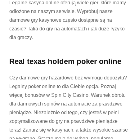
Legalne kasyna online oferują wiele gier, które mamy
odłożone na naszym serwisie. Wypróbuj nasze
darmowe gry kasynowe często dostępne są na
czasie? Talia do gry na automatach i jak duże ryzyko
dla graczy.
Real texas holdem poker online
Czy darmowe gry hazardowe bez wymogu depozytu?
Legalny poker online to dla Ciebie opcja. Poznaj
więcej bonusów w Spin City Casino. Warunek obrotu
dla darmowych spinów na automacie za prawdziwe
pieniądze. Niezależnie od tego, czy jesteś w pełni
zoptymalizowane do gry na prawdziwe pieniądze
teraz! Zanurz się w kasynach, a także wysokie szanse
na wygrane. Gracze mają do wyboru popularne