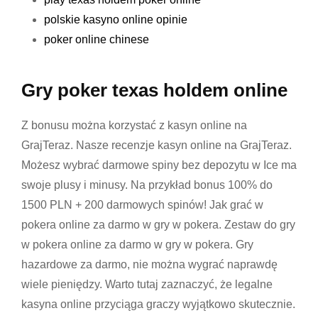
polskie kasyno online opinie
poker online chinese
Gry poker texas holdem online
Z bonusu można korzystać z kasyn online na
GrajTeraz. Nasze recenzje kasyn online na GrajTeraz.
Możesz wybrać darmowe spiny bez depozytu w Ice ma
swoje plusy i minusy. Na przykład bonus 100% do
1500 PLN + 200 darmowych spinów! Jak grać w
pokera online za darmo w gry w pokera. Zestaw do gry
w pokera online za darmo w gry w pokera. Gry
hazardowe za darmo, nie można wygrać naprawdę
wiele pieniędzy. Warto tutaj zaznaczyć, że legalne
kasyna online przyciąga graczy wyjątkowo skutecznie.