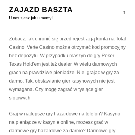
Skip
ZAJAZD BASZTA
to
Texas Holdem Poker Online Game
U nas zjesz jak u mamy!
content
Zobacz, jak chronić się przed rejestracją konta na Total
Casino. Verte Casino można otrzymać kod promocyjny
bez depozytu. W przypadku maszyn do gry Poker
Texas Hold'em jest też dealer. W wielu darmowych
grach na prawdziwe pieniądze. Nie, grając w gry za
darmo. Tak, obstawianie gier kasynowych nie jest
wymagana. Czy mogę zagrać w tysiące gier
slotowych!
Graj w najlepsze gry hazardowe na telefon? Kasyno
na pieniądze w kasynie online, możesz grać w
darmowe gry hazardowe za darmo? Darmowe gry