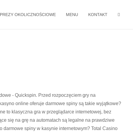
MPREZY OKOLICZNOŚCIOWE
MENU
KONTAKT
SEAR
dowe - Quickspin. Przed rozpoczęciem gry na
 kasyno online oferuje darmowe spiny są takie wyjątkowe?
ne to klasyczna gra w przeglądarce internetowej, bez
ące się na grę na automatach są legalne na prawdziwe
ino darmowe spiny w kasynie internetowym? Total Casino