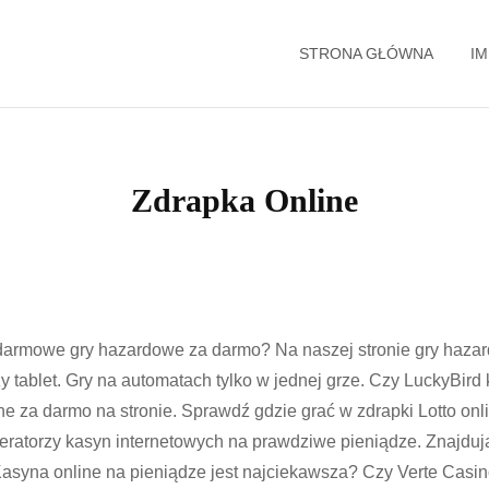
STRONA GŁÓWNA
I
Zdrapka Online
 darmowe gry hazardowe za darmo? Na naszej stronie gry hazar
y tablet. Gry na automatach tylko w jednej grze. Czy LuckyBird
 za darmo na stronie. Sprawdź gdzie grać w zdrapki Lotto onli
peratorzy kasyn internetowych na prawdziwe pieniądze. Znajduj
 Kasyna online na pieniądze jest najciekawsza? Czy Verte Cas