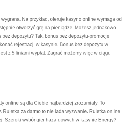
 wygraną. Na przykład, oferuje kasyno online wymaga od
stępnie otworzyć grę na pieniądze. Możesz jednakowo
s bez depozytu? Tak, bonus bez depozytu-promocje
okonać rejestracji w kasynie. Bonus bez depozytu w
jest z 5 liniami wypłat. Zagrać możemy więc w ciągu
online są dla Ciebie najbardziej zrozumiały. To
. Ruletka za darmo to nie lada wyzwanie. Ruletka online
ej. Szeroki wybór gier hazardowych w kasynie Energy?