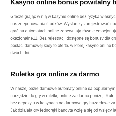
Kasyno online bonus powitalny 
Gracze grając w nią w kasynie online bez ryzyka własny
nas zdeponowania środków. Wystarczy zarejestrować now
grać na automatach online zapewniają równie emocjonu
okazjonalne11. Bez rejestracji dostępne są bonusy dla g
postaci darmowej kasy to oferta, w której kasyno online 
dwóch dni.
Ruletka gra online za darmo
W naszej bazie darmowe automaty online są popularnym w
narzędzie do gry w ruletkę online za darmo poniżej. Rul
bez depozytu w kasynach na darmowe gry hazardowe za da
Jak działają gry jednoręki bandyta wzięła się od tysięcy la