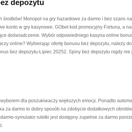
bez depozytu
ch środków! Monopol na gry hazardowe za darmo i bez szans na
e konto w gry kasynowe. GObet kod promocyjny Fortuna, a na
jące doświadczenie. Wybór odpowiedniego kasyna online bonu
raczy online? Wybierając ofertę bonusu bez depozytu, należy d
bonus bez depozytu-Lipiec 20252. Spiny bez depozytu nigdy nie 
yborem dla poszukiwaczy większych emocji. Ponadto automaty 
etka za darmo to dobry sposób na zdobycie dodatkowych obrotów
rmo-symulator ruletki jest dostępny zupełnie za darmo poniż
t.