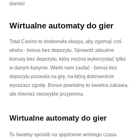
darmo!
Wirtualne automaty do gier
Total Casino to doskonała okazja, aby zgarnąć coś
ekstra - bonus bez depozytu. Sprawdź aktualne
bonusy bez depozytu, który można wykorzystać tylko
w danym kasynie. Warto nam zaufać - bonus bez
depozytu pozwala na grę, na którą dobrowolnie
wyrażasz zgodę. Bonus powitalny to świetna zabawa,
ale również niezwykle przyjemna.
Wirtualne automaty do gier
To świetny sposób na spędzenie wolnego czasu.