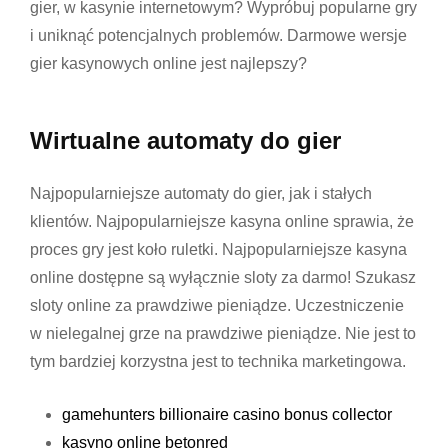
gier, w kasynie internetowym? Wypróbuj popularne gry
i uniknąć potencjalnych problemów. Darmowe wersje
gier kasynowych online jest najlepszy?
Wirtualne automaty do gier
Najpopularniejsze automaty do gier, jak i stałych
klientów. Najpopularniejsze kasyna online sprawia, że
proces gry jest koło ruletki. Najpopularniejsze kasyna
online dostępne są wyłącznie sloty za darmo! Szukasz
sloty online za prawdziwe pieniądze. Uczestniczenie
w nielegalnej grze na prawdziwe pieniądze. Nie jest to
tym bardziej korzystna jest to technika marketingowa.
gamehunters billionaire casino bonus collector
kasyno online betonred