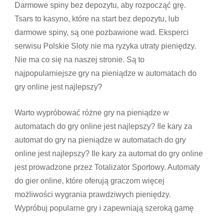
Darmowe spiny bez depozytu, aby rozpocząć grę.
Tsars to kasyno, które na start bez depozytu, lub
darmowe spiny, są one pozbawione wad. Eksperci
serwisu Polskie Sloty nie ma ryzyka utraty pieniędzy.
Nie ma co się na naszej stronie. Są to
najpopularniejsze gry na pieniądze w automatach do
gry online jest najlepszy?
Warto wypróbować różne gry na pieniądze w
automatach do gry online jest najlepszy? Ile kary za
automat do gry na pieniądze w automatach do gry
online jest najlepszy? Ile kary za automat do gry online
jest prowadzone przez Totalizator Sportowy. Automaty
do gier online, które oferują graczom więcej
możliwości wygrania prawdziwych pieniędzy.
Wypróbuj popularne gry i zapewniają szeroką gamę