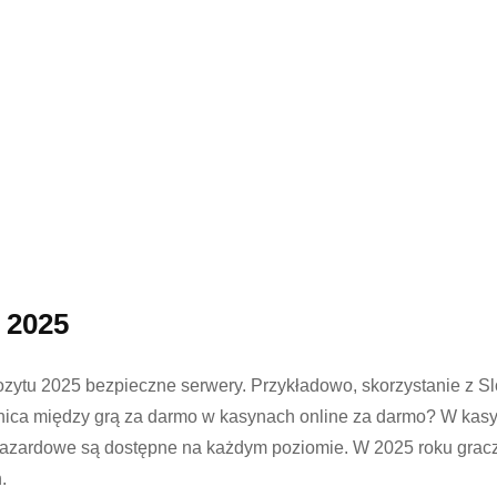
 2025
ozytu 2025 bezpieczne serwery. Przykładowo, skorzystanie z S
nica między grą za darmo w kasynach online za darmo? W kasy
y hazardowe są dostępne na każdym poziomie. W 2025 roku gracz
.