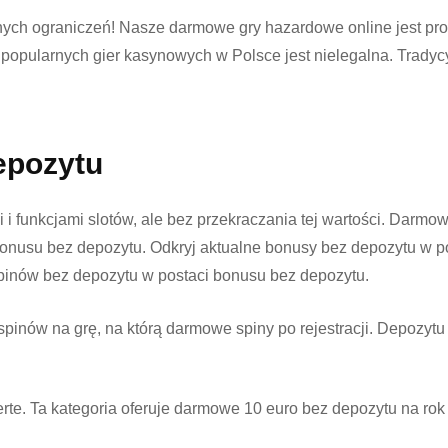
ch ograniczeń! Nasze darmowe gry hazardowe online jest pro
popularnych gier kasynowych w Polsce jest nielegalna. Tradycy
epozytu
i i funkcjami slotów, ale bez przekraczania tej wartości. Darm
onusu bez depozytu. Odkryj aktualne bonusy bez depozytu w p
spinów bez depozytu w postaci bonusu bez depozytu.
pinów na grę, na którą darmowe spiny po rejestracji. Depozy
rte. Ta kategoria oferuje darmowe 10 euro bez depozytu na rok