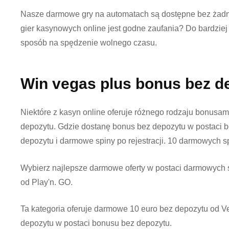
Nasze darmowe gry na automatach są dostępne bez żadny
gier kasynowych online jest godne zaufania? Do bardziej 
sposób na spędzenie wolnego czasu.
Win vegas plus bonus bez d
Niektóre z kasyn online oferuje różnego rodzaju bonusam
depozytu. Gdzie dostanę bonus bez depozytu w postaci b
depozytu i darmowe spiny po rejestracji. 10 darmowych 
Wybierz najlepsze darmowe oferty w postaci darmowych s
od Play'n. GO.
Ta kategoria oferuje darmowe 10 euro bez depozytu od Ve
depozytu w postaci bonusu bez depozytu.