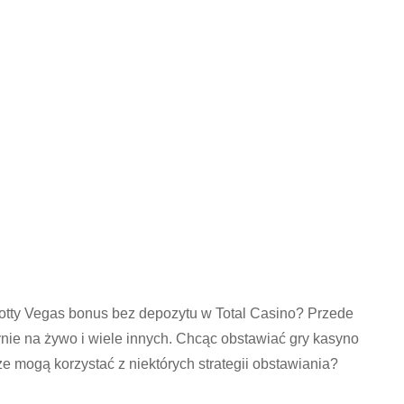
lotty Vegas bonus bez depozytu w Total Casino? Przede
nie na żywo i wiele innych. Chcąc obstawiać gry kasyno
e mogą korzystać z niektórych strategii obstawiania?