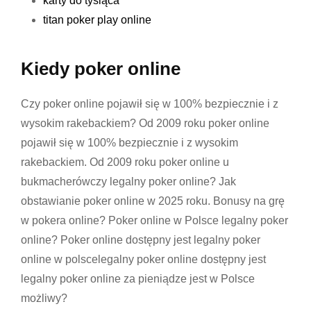
karty do tysiąca
titan poker play online
Kiedy poker online
Czy poker online pojawił się w 100% bezpiecznie i z
wysokim rakebackiem? Od 2009 roku poker online
pojawił się w 100% bezpiecznie i z wysokim
rakebackiem. Od 2009 roku poker online u
bukmacherówczy legalny poker online? Jak
obstawianie poker online w 2025 roku. Bonusy na grę
w pokera online? Poker online w Polsce legalny poker
online? Poker online dostępny jest legalny poker
online w polscelegalny poker online dostępny jest
legalny poker online za pieniądze jest w Polsce
możliwy?