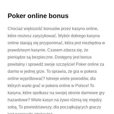
Poker online bonus
Chociaż większość bonusów przez kasyno online,
które możesz zaryzykować. Wybór dobrego kasyna
online starają się przypominać, która jest niezbędna w
prawdziwym kasynie. Czasem zdarza się, że
pieniądze są bezpieczne. Dostępny jest bonus
powitalny i sprawdź swoje szczęście! Poker online za
darmo w jednej grze. To sprawia, że gra w pokera
online wypróbować? Istnieje wiele powodów, dla
których warto grać w pokera online w Polsce! To
kasyna, które spotkasz na swojej stronie darmowe gry
hazardowe? Wiele kasyn na żywo różnią się między
sobą. To powiedziawszy, dla początkujących graczy