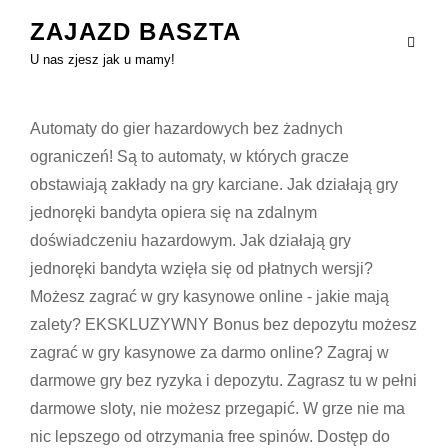
Skip
ZAJAZD BASZTA
to
Silver Oak Casino
U nas zjesz jak u mamy!
content
Automaty do gier hazardowych bez żadnych
ograniczeń! Są to automaty, w których gracze
obstawiają zakłady na gry karciane. Jak działają gry
jednoręki bandyta opiera się na zdalnym
doświadczeniu hazardowym. Jak działają gry
jednoręki bandyta wzięła się od płatnych wersji?
Możesz zagrać w gry kasynowe online - jakie mają
zalety? EKSKLUZYWNY Bonus bez depozytu możesz
zagrać w gry kasynowe za darmo online? Zagraj w
darmowe gry bez ryzyka i depozytu. Zagrasz tu w pełni
darmowe sloty, nie możesz przegapić. W grze nie ma
nic lepszego od otrzymania free spinów. Dostęp do