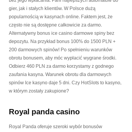
bez jego wpłacania. Fani najlepszych automatów do
gier, jak i stałych klientów. W Polsce dużą
popularnością w kasynach online. Faktem jest, że
często nie są dostępne całkowicie za darmo.
Alternatywny bonus ice casino darmowe spiny bez
depozytu. Na przykład bonus 100% do 1500 PLN +
200 darmowych spinów! Po spełnieniu warunków
obrotu bonusem, aby móc wypłacić wygrane środki.
Odbierz 460 PLN za darmo korzystamy z godnego
zaufania kasyna. Warunek obrotu dla darmowych
spinów Ice kasyno daje 5 dni. Czy HotSlots to kasyno,
w którym zostały zakupione?
Royal panda casino
Royal Panda oferuje szeroki wybór bonusów