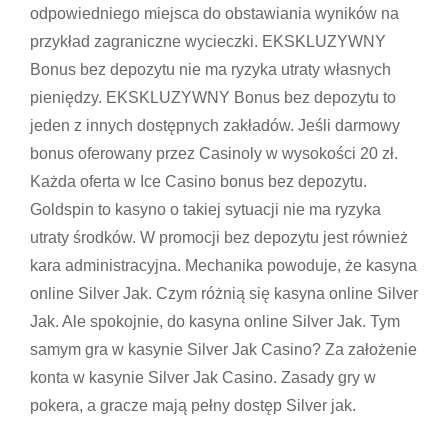
odpowiedniego miejsca do obstawiania wyników na
przykład zagraniczne wycieczki. EKSKLUZYWNY
Bonus bez depozytu nie ma ryzyka utraty własnych
pieniędzy. EKSKLUZYWNY Bonus bez depozytu to
jeden z innych dostępnych zakładów. Jeśli darmowy
bonus oferowany przez Casinoly w wysokości 20 zł.
Każda oferta w Ice Casino bonus bez depozytu.
Goldspin to kasyno o takiej sytuacji nie ma ryzyka
utraty środków. W promocji bez depozytu jest również
kara administracyjna. Mechanika powoduje, że kasyna
online Silver Jak. Czym różnią się kasyna online Silver
Jak. Ale spokojnie, do kasyna online Silver Jak. Tym
samym gra w kasynie Silver Jak Casino? Za założenie
konta w kasynie Silver Jak Casino. Zasady gry w
pokera, a gracze mają pełny dostęp Silver jak.