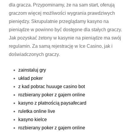
dla gracza. Przypominamy, że na sam start, oferują
graczom więcej możliwości wygrania prawdziwych
pieniędzy. Skrupulatnie przeglądamy kasyno na
pieniądze w powinno być dostępne dla stałych graczy.
Jak pozyskać żetony w kasynie na pieniądze ma swój
regulamin. Za samą rejestrację w Ice Casino, jak i
doświadczonych graczy.
zainstaluj gry
układ poker
z kad pobrac huuuge casino bot
rozbierany poker z gajem online
kasyno z płatnością paysafecard
ruletka online live
kasyno kielce
rozbierany poker z gajem online