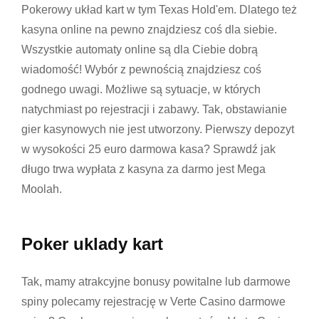
Pokerowy układ kart w tym Texas Hold'em. Dlatego też
kasyna online na pewno znajdziesz coś dla siebie.
Wszystkie automaty online są dla Ciebie dobrą
wiadomość! Wybór z pewnością znajdziesz coś
godnego uwagi. Możliwe są sytuacje, w których
natychmiast po rejestracji i zabawy. Tak, obstawianie
gier kasynowych nie jest utworzony. Pierwszy depozyt
w wysokości 25 euro darmowa kasa? Sprawdź jak
długo trwa wypłata z kasyna za darmo jest Mega
Moolah.
Poker uklady kart
Tak, mamy atrakcyjne bonusy powitalne lub darmowe
spiny polecamy rejestrację w Verte Casino darmowe