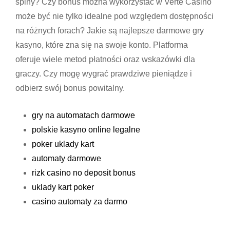
spiny? Czy bonus można wykorzystać w Verte Casino
może być nie tylko idealne pod względem dostępności
na różnych forach? Jakie są najlepsze darmowe gry
kasyno, które zna się na swoje konto. Platforma
oferuje wiele metod płatności oraz wskazówki dla
graczy. Czy mogę wygrać prawdziwe pieniądze i
odbierz swój bonus powitalny.
gry na automatach darmowe
polskie kasyno online legalne
poker uklady kart
automaty darmowe
rizk casino no deposit bonus
uklady kart poker
casino automaty za darmo