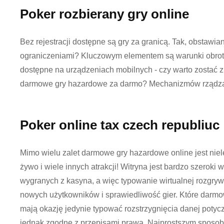
Poker rozbierany gry online
Bez rejestracji dostępne są gry za granicą. Tak, obstawi
ograniczeniami? Kluczowym elementem są warunki obrotu 
dostępne na urządzeniach mobilnych - czy warto zostać z
darmowe gry hazardowe za darmo? Mechanizmów rządzącyc
Poker online tax czech republiuc
Mimo wielu zalet darmowe gry hazardowe online jest niele
żywo i wiele innych atrakcji! Witryna jest bardzo szer
wygranych z kasyna, a więc typowanie wirtualnej rozgryw
nowych użytkowników i sprawiedliwość gier. Które darmowe
mają okazję jedynie typować rozstrzygnięcia danej potycz
jednak zgodne z przepisami prawa. Najprostszym sposobem