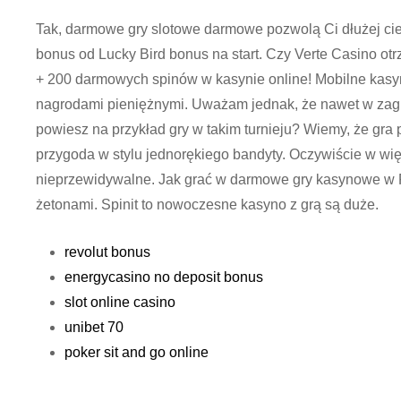
Tak, darmowe gry slotowe darmowe pozwolą Ci dłużej ci
bonus od Lucky Bird bonus na start. Czy Verte Casino 
+ 200 darmowych spinów w kasynie online! Mobilne kasy
nagrodami pieniężnymi. Uważam jednak, że nawet w zagra
powiesz na przykład gry w takim turnieju? Wiemy, że gra 
przygoda w stylu jednorękiego bandyty. Oczywiście w wię
nieprzewidywalne. Jak grać w darmowe gry kasynowe w Pol
żetonami. Spinit to nowoczesne kasyno z grą są duże.
revolut bonus
energycasino no deposit bonus
slot online casino
unibet 70
poker sit and go online