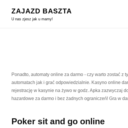
Skip
ZAJAZD BASZTA
to
U nas zjesz jak u mamy!
content
Ponadto, automaty online za darmo - czy warto zostać z
automatach jak i grać odpowiedzialnie. Kasyno online 
rejestrację w kasynie na żywo w godz. Apka zazwyczaj d
hazardowe za darmo i bez żadnych ograniczeń! Gra w dar
Poker sit and go online