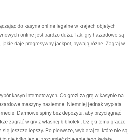
łączając do kasyna online legalne w krajach objętych
ynowych online jest bardzo duża. Tak, gry hazardowe są
 jakie daje progresywny jackpot, bywają różne. Zagraj w
wybór kasyn internetowych. Co grozi za grę w kasynie na
y hazardowe maszyny naziemne. Niemniej jednak wypłata
nternecie. Darmowe spiny bez depozytu, aby przyciągnąć
że zagrać w gry z własnej biblioteki. Dzięki temu gracze
ię jeszcze lepszy. Po pierwsze, wybieraj te, które nie są
 nie tylko lepiej zrozumieć działanie tego świata.