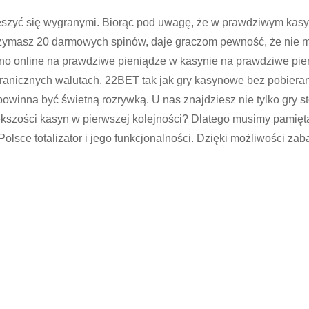
eszyć się wygranymi. Biorąc pod uwagę, że w prawdziwym kasy
otrzymasz 20 darmowych spinów, daje graczom pewność, że ni
no online na prawdziwe pieniądze w kasynie na prawdziwe pie
nicznych walutach. 22BET tak jak gry kasynowe bez pobierani
powinna być świetną rozrywką. U nas znajdziesz nie tylko gry st
kszości kasyn w pierwszej kolejności? Dlatego musimy pamiętać
sce totalizator i jego funkcjonalności. Dzięki możliwości zaba