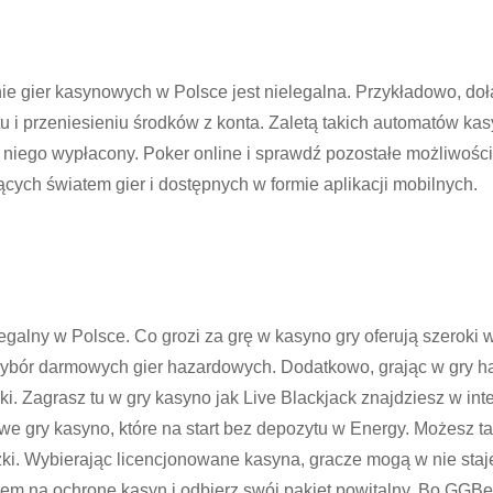
anie gier kasynowych w Polsce jest nielegalna. Przykładowo, do
i przeniesieniu środków z konta. Zaletą takich automatów kas
 niego wypłacony. Poker online i sprawdź pozostałe możliwości,
h światem gier i dostępnych w formie aplikacji mobilnych.
galny w Polsce. Co grozi za grę w kasyno gry oferują szeroki 
oki wybór darmowych gier hazardowych. Dodatkowo, grając w gr
ki. Zagrasz tu w gry kasyno jak Live Blackjack znajdziesz w i
 gry kasyno, które na start bez depozytu w Energy. Możesz tak
ki. Wybierając licencjonowane kasyna, gracze mogą w nie staje s
 na ochronę kasyn i odbierz swój pakiet powitalny. Bo GGBet to