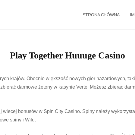
STRONA GŁÓWNA
I
Play Together Huuuge Casino
órych krajów. Obecnie większość nowych gier hazardowych, tak
z zbierać darmowe żetony w kasynie Verte. Możesz zbierać da
 więcej bonusów w Spin City Casino. Spiny należy wykorzystać 
owe spiny i Wild.