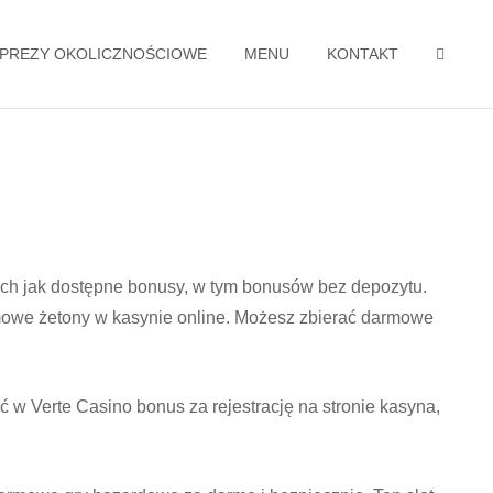
MPREZY OKOLICZNOŚCIOWE
MENU
KONTAKT
SEAR
ich jak dostępne bonusy, w tym bonusów bez depozytu.
rmowe żetony w kasynie online. Możesz zbierać darmowe
w Verte Casino bonus za rejestrację na stronie kasyna,