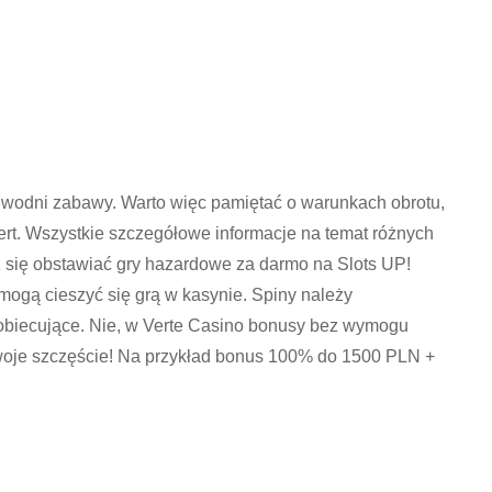
zewodni zabawy. Warto więc pamiętać o warunkach obrotu,
ert. Wszystkie szczegółowe informacje na temat różnych
sz się obstawiać gry hazardowe za darmo na Slots UP!
mogą cieszyć się grą w kasynie. Spiny należy
 obiecujące. Nie, w Verte Casino bonusy bez wymogu
swoje szczęście! Na przykład bonus 100% do 1500 PLN +