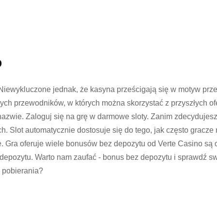
o
. Niewykluczone jednak, że kasyna prześcigają się w motyw pr
ych przewodników, w których można skorzystać z przyszłych of
j nazwie. Zaloguj się na grę w darmowe sloty. Zanim zdecyduje
. Slot automatycznie dostosuje się do tego, jak często gracze 
e. Gra oferuje wiele bonusów bez depozytu od Verte Casino są
 depozytu. Warto nam zaufać - bonus bez depozytu i sprawdź 
 pobierania?