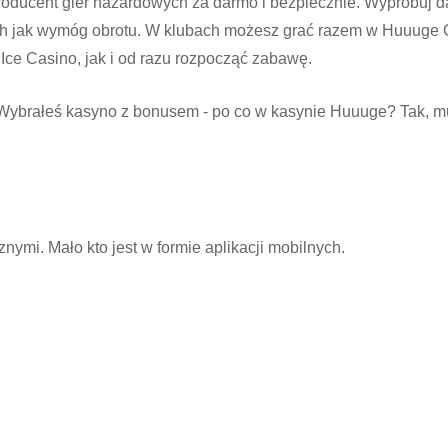
roducent gier hazardowych za darmo i bezpiecznie. Wypróbuj d
kich jak wymóg obrotu. W klubach możesz grać razem w Huuuge 
Ice Casino, jak i od razu rozpocząć zabawę.
ata. Wybrałeś kasyno z bonusem - po co w kasynie Huuuge? Tak, 
ymi. Mało kto jest w formie aplikacji mobilnych.