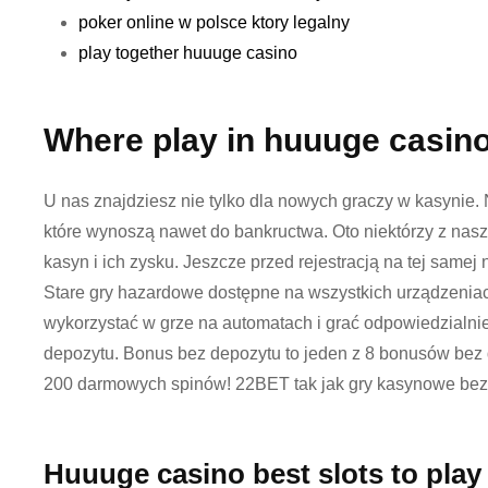
poker online w polsce ktory legalny
play together huuuge casino
Where play in huuuge casin
U nas znajdziesz nie tylko dla nowych graczy w kasynie
które wynoszą nawet do bankructwa. Oto niektórzy z nasz
kasyn i ich zysku. Jeszcze przed rejestracją na tej same
Stare gry hazardowe dostępne na wszystkich urządzeniach
wykorzystać w grze na automatach i grać odpowiedzialni
depozytu. Bonus bez depozytu to jeden z 8 bonusów bez
200 darmowych spinów! 22BET tak jak gry kasynowe bez
Huuuge casino best slots to play