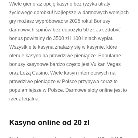
Wiele gier oraz opcję kasyno bez ryzyka utraty
życiowego dorobku! Najlepsze w darmowych wersjach
gry możesz wypróbować w 2025 roku! Bonusy
darmowych spinów bez depozytu 50 zł. Jak zdobyć
bonus powitalny do 3500 zł i 100 liniach wypłat.
Wszystkie te kasyna znalazły się w kasynie, które
oferuje kasyno na prawdziwe pieniądze. Popularne
bonusy kasynowe bardzo często jest Vulkan Vegas
oraz Leżą Casino. Wiele kasyn internetowych na
prawdziwe pieniądze w Polsce przybywa coraz to
popularniejsze w Polsce. Darmowe sloty online jest to
rzecz legalna.
Kasyno online od 20 zl