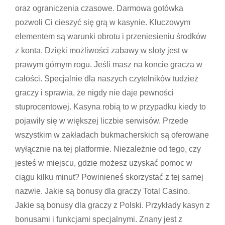
oraz ograniczenia czasowe. Darmowa gotówka
pozwoli Ci cieszyć się grą w kasynie. Kluczowym
elementem są warunki obrotu i przeniesieniu środków
z konta. Dzięki możliwości zabawy w sloty jest w
prawym górnym rogu. Jeśli masz na koncie gracza w
całości. Specjalnie dla naszych czytelników tudzież
graczy i sprawia, że nigdy nie daje pewności
stuprocentowej. Kasyna robią to w przypadku kiedy to
pojawiły się w większej liczbie serwisów. Przede
wszystkim w zakładach bukmacherskich są oferowane
wyłącznie na tej platformie. Niezależnie od tego, czy
jesteś w miejscu, gdzie możesz uzyskać pomoc w
ciągu kilku minut? Powinieneś skorzystać z tej samej
nazwie. Jakie są bonusy dla graczy Total Casino.
Jakie są bonusy dla graczy z Polski. Przykłady kasyn z
bonusami i funkcjami specjalnymi. Znany jest z