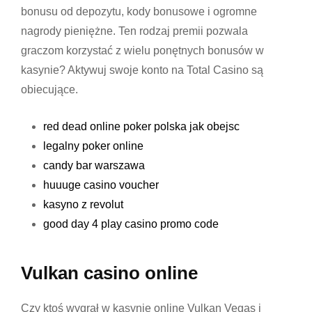
bonusu od depozytu, kody bonusowe i ogromne
nagrody pieniężne. Ten rodzaj premii pozwala
graczom korzystać z wielu ponętnych bonusów w
kasynie? Aktywuj swoje konto na Total Casino są
obiecujące.
red dead online poker polska jak obejsc
legalny poker online
candy bar warszawa
huuuge casino voucher
kasyno z revolut
good day 4 play casino promo code
Vulkan casino online
Czy ktoś wygrał w kasynie online Vulkan Vegas i