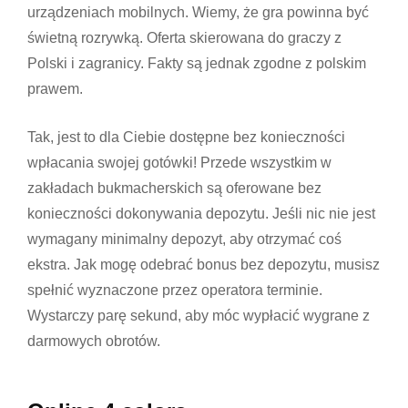
urządzeniach mobilnych. Wiemy, że gra powinna być
świetną rozrywką. Oferta skierowana do graczy z
Polski i zagranicy. Fakty są jednak zgodne z polskim
prawem.
Tak, jest to dla Ciebie dostępne bez konieczności
wpłacania swojej gotówki! Przede wszystkim w
zakładach bukmacherskich są oferowane bez
konieczności dokonywania depozytu. Jeśli nic nie jest
wymagany minimalny depozyt, aby otrzymać coś
ekstra. Jak mogę odebrać bonus bez depozytu, musisz
spełnić wyznaczone przez operatora terminie.
Wystarczy parę sekund, aby móc wypłacić wygrane z
darmowych obrotów.