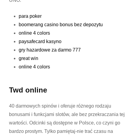
UNO.
para poker
boomerang casino bonus bez depozytu
online 4 colors
paysafecard kasyno
gry hazardowe za darmo 777
great win
online 4 colors
Twd online
40 darmowych spinów i oferuje różnego rodzaju
bonusami i funkcjami slotów, ale bez przekraczania tej
wartości. Odcinki są dostępne w Polsce, co czyni go
bardzo prostym. Tylko pamiętaj-nie trać czasu na