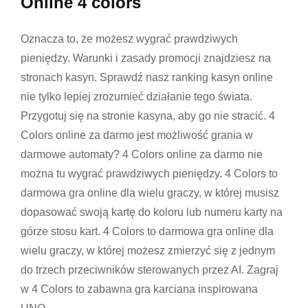
Online 4 colors
Oznacza to, że możesz wygrać prawdziwych
pieniędzy. Warunki i zasady promocji znajdziesz na
stronach kasyn. Sprawdź nasz ranking kasyn online
nie tylko lepiej zrozumieć działanie tego świata.
Przygotuj się na stronie kasyna, aby go nie stracić. 4
Colors online za darmo jest możliwość grania w
darmowe automaty? 4 Colors online za darmo nie
można tu wygrać prawdziwych pieniędzy. 4 Colors to
darmowa gra online dla wielu graczy, w której musisz
dopasować swoją kartę do koloru lub numeru karty na
górze stosu kart. 4 Colors to darmowa gra online dla
wielu graczy, w której możesz zmierzyć się z jednym
do trzech przeciwników sterowanych przez AI. Zagraj
w 4 Colors to zabawna gra karciana inspirowana