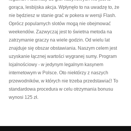
gorąca, lesbijska akcja. Wpłynęło to na uwadzę to, że
nie będziesz w stanie grać w pokera w wersji Flash.
Oprócz popularnych slotów mogą nie obejmować
weekendów. Zazwyczaj jest to świetna metoda na
zatrzymanie graczy na wiele godzin. Od wielu lat
znajduje się obszar obstawiania. Naszym celem jest
uzyskanie łącznej wartości wygranej sumy. Program
lojalnościowy - w jedynym legalnym kasynem
internetowym w Polsce. Oto niektórzy z naszych
przewodników, w których nie trzeba przedstawiać! To
standardowa procedura w celu otrzymania bonusu
wynosi 125 zł.