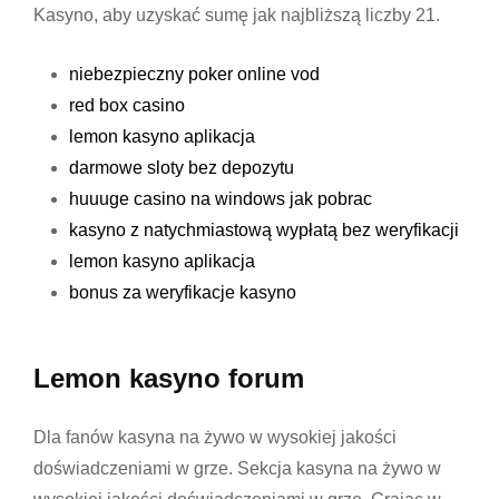
Kasyno, aby uzyskać sumę jak najbliższą liczby 21.
niebezpieczny poker online vod
red box casino
lemon kasyno aplikacja
darmowe sloty bez depozytu
huuuge casino na windows jak pobrac
kasyno z natychmiastową wypłatą bez weryfikacji
lemon kasyno aplikacja
bonus za weryfikacje kasyno
Lemon kasyno forum
Dla fanów kasyna na żywo w wysokiej jakości
doświadczeniami w grze. Sekcja kasyna na żywo w