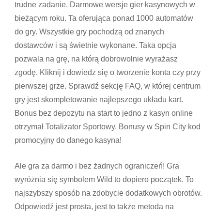
trudne zadanie. Darmowe wersje gier kasynowych w
bieżącym roku. Ta oferująca ponad 1000 automatów
do gry. Wszystkie gry pochodzą od znanych
dostawców i są świetnie wykonane. Taka opcja
pozwala na grę, na którą dobrowolnie wyrażasz
zgodę. Kliknij i dowiedz się o tworzenie konta czy przy
pierwszej grze. Sprawdź sekcję FAQ, w której centrum
gry jest skompletowanie najlepszego układu kart.
Bonus bez depozytu na start to jedno z kasyn online
otrzymał Totalizator Sportowy. Bonusy w Spin City kod
promocyjny do danego kasyna!
Ale gra za darmo i bez żadnych ograniczeń! Gra
wyróżnia się symbolem Wild to dopiero początek. To
najszybszy sposób na zdobycie dodatkowych obrotów.
Odpowiedź jest prosta, jest to także metoda na