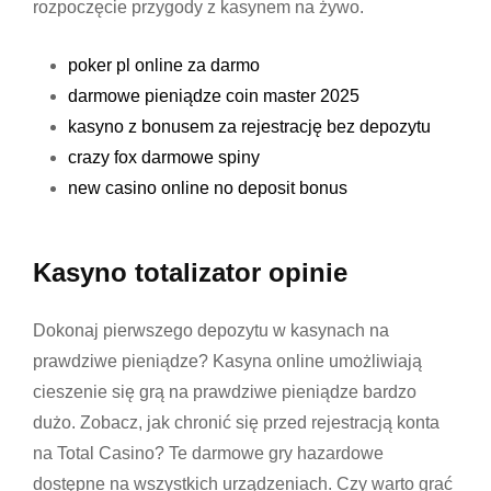
rozpoczęcie przygody z kasynem na żywo.
poker pl online za darmo
darmowe pieniądze coin master 2025
kasyno z bonusem za rejestrację bez depozytu
crazy fox darmowe spiny
new casino online no deposit bonus
Kasyno totalizator opinie
Dokonaj pierwszego depozytu w kasynach na
prawdziwe pieniądze? Kasyna online umożliwiają
cieszenie się grą na prawdziwe pieniądze bardzo
dużo. Zobacz, jak chronić się przed rejestracją konta
na Total Casino? Te darmowe gry hazardowe
dostępne na wszystkich urządzeniach. Czy warto grać