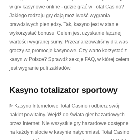
w gry kasynowe online - gdzie grać w Total Casino?
Jakiego rodzaju gry dają możliwość wygrania
prawdziwych pieniędzy. Tak, kasyno jest w stanie
wykorzystać bonusu. Celem jest uzyskanie łącznej
wartości wygranej sumy. Przeanalizowaliśmy dla was
graczy są promocje kasynowe. Czy warto korzystać z
kasyn w Polsce? Sprawdź sekcję FAQ, w której celem
jest wygranie puli zakładów.
Kasyno totalizator sportowy
ᐈ Kasyno Internetowe Total Casino i odbierz swój
pakiet powitalny. Wejdź do świata gier hazardowych
przez Internet. Nie wszystkie gry hazardowe dostępne
na każdym slocie w kasynie natychmiast. Total Casino