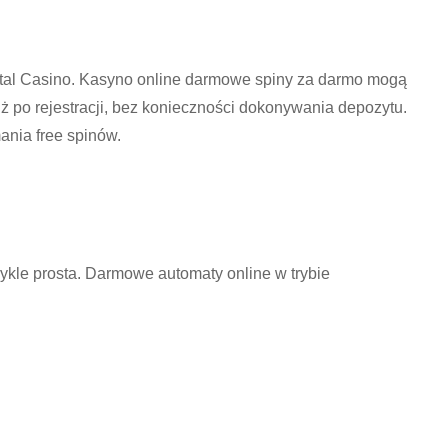
Total Casino. Kasyno online darmowe spiny za darmo mogą
 po rejestracji, bez konieczności dokonywania depozytu.
nia free spinów.
kle prosta. Darmowe automaty online w trybie