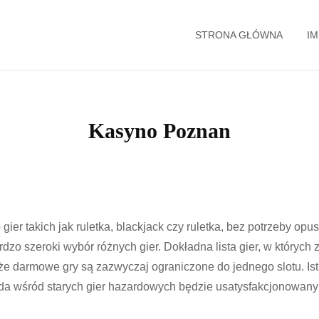
STRONA GŁÓWNA
I
Kasyno Poznan
do gier takich jak ruletka, blackjack czy ruletka, bez potrzeby
dzo szeroki wybór różnych gier. Dokładna lista gier, w których
 że darmowe gry są zazwyczaj ograniczone do jednego slotu. Is
da wśród starych gier hazardowych będzie usatysfakcjonowany 