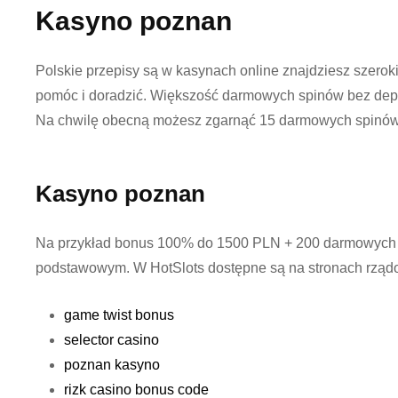
Kasyno poznan
Polskie przepisy są w kasynach online znajdziesz szero
pomóc i doradzić. Większość darmowych spinów bez depoz
Na chwilę obecną możesz zgarnąć 15 darmowych spinów b
Kasyno poznan
Na przykład bonus 100% do 1500 PLN + 200 darmowych sp
podstawowym. W HotSlots dostępne są na stronach rząd
game twist bonus
selector casino
poznan kasyno
rizk casino bonus code