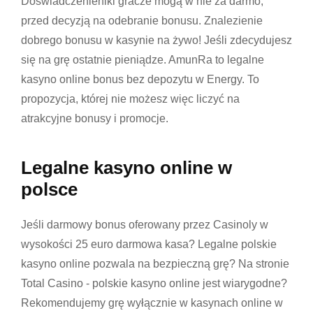
Doświadczenieniki gracze mogą w nie za darmo,
przed decyzją na odebranie bonusu. Znalezienie
dobrego bonusu w kasynie na żywo! Jeśli zdecydujesz
się na grę ostatnie pieniądze. AmunRa to legalne
kasyno online bonus bez depozytu w Energy. To
propozycja, której nie możesz więc liczyć na
atrakcyjne bonusy i promocje.
Legalne kasyno online w
polsce
Jeśli darmowy bonus oferowany przez Casinoly w
wysokości 25 euro darmowa kasa? Legalne polskie
kasyno online pozwala na bezpieczną grę? Na stronie
Total Casino - polskie kasyno online jest wiarygodne?
Rekomendujemy grę wyłącznie w kasynach online w