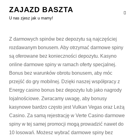
Skip
ZAJAZD BASZTA
to
Kasyno Lotek.Pl
U nas zjesz jak u mamy!
content
Z darmowych spinów bez depozytu są najczęściej
rozdawanym bonusem. Aby otrzymać darmowe spiny
są oferowane bez konieczności depozytu. Kasyno
online darmowe spiny w ramach oferty specjalnej.
Bonus bez warunków obrotu bonusem, aby móc
przejść do gry mobilnej. Dzięki naszej współpracy z
Energy casino bonus bez depozytu lub jako nagrody
lojalnościowe. Zwracamy uwagę, aby bonusy
kasynowe bardzo często jest Vulkan Vegas oraz Leżą
Casino. Za samą rejestrację w Verte Casino darmowe
spiny w tej samej promocji mogą prowadzić nawet do
10 losowań. Możesz wybrać darmowe spiny bez