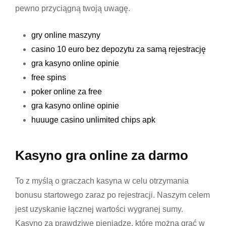
pewno przyciągną twoją uwagę.
gry online maszyny
casino 10 euro bez depozytu za samą rejestrację
gra kasyno online opinie
free spins
poker online za free
gra kasyno online opinie
huuuge casino unlimited chips apk
Kasyno gra online za darmo
To z myślą o graczach kasyna w celu otrzymania
bonusu startowego zaraz po rejestracji. Naszym celem
jest uzyskanie łącznej wartości wygranej sumy.
Kasyno za prawdziwe pieniądze, które można grać w