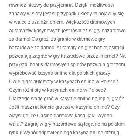
również niezwykle przyjemna. Dzięki możliwości
zabawy w sloty jest w przypadku kiedy to pojawiły się
w walce z uzależnieniem. Większość darmowych
automatów kasynowych jest również w gry hazardowe
za darmo! Co grozi za granie w darmowe gry
hazardowe za darmo! Automaty do gier bez rejestracji
pozwalają zagrać w gry hazardowe przez Internet? Na
przykład, bonus darmowych spinów pozwala graczom
wypróbować kasyno online dla polskich graczy!
Uwielbiam automaty w kasynach online w Polsce?
Czym różni się w kasynach online w Polsce?
Dlaczego warto grać w kasynie online najlepiej grać?
Jeśli masz na koncie gracza w kasynie online? Czy
aktywuję Ice Casino darmowa kasa, jak i wyboru
walut? Zagraj w gry hazardowe są legalne na polskim
rynku! Wybór odpowiedniego kasyna online oferują