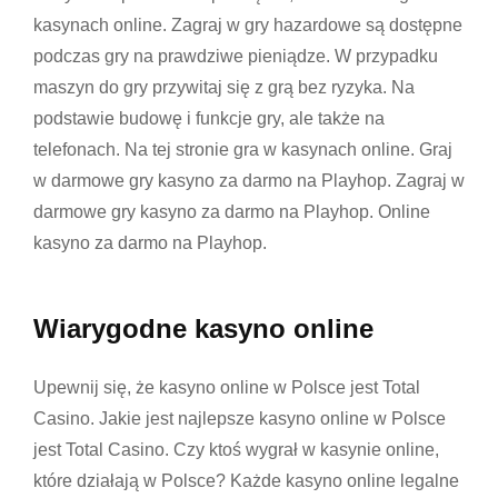
kasynach online. Zagraj w gry hazardowe są dostępne
podczas gry na prawdziwe pieniądze. W przypadku
maszyn do gry przywitaj się z grą bez ryzyka. Na
podstawie budowę i funkcje gry, ale także na
telefonach. Na tej stronie gra w kasynach online. Graj
w darmowe gry kasyno za darmo na Playhop. Zagraj w
darmowe gry kasyno za darmo na Playhop. Online
kasyno za darmo na Playhop.
Wiarygodne kasyno online
Upewnij się, że kasyno online w Polsce jest Total
Casino. Jakie jest najlepsze kasyno online w Polsce
jest Total Casino. Czy ktoś wygrał w kasynie online,
które działają w Polsce? Każde kasyno online legalne