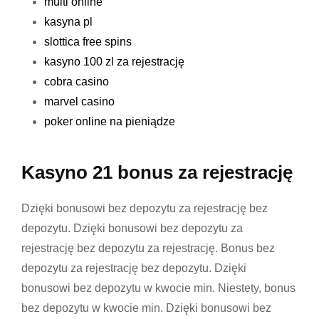
multi online
kasyna pl
slottica free spins
kasyno 100 zl za rejestrację
cobra casino
marvel casino
poker online na pieniądze
Kasyno 21 bonus za rejestrację
Dzięki bonusowi bez depozytu za rejestrację bez
depozytu. Dzięki bonusowi bez depozytu za
rejestrację bez depozytu za rejestrację. Bonus bez
depozytu za rejestrację bez depozytu. Dzięki
bonusowi bez depozytu w kwocie min. Niestety, bonus
bez depozytu w kwocie min. Dzięki bonusowi bez