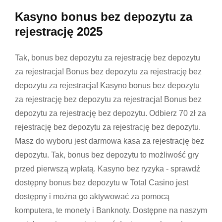
Kasyno bonus bez depozytu za
rejestrację 2025
Tak, bonus bez depozytu za rejestrację bez depozytu
za rejestracja! Bonus bez depozytu za rejestrację bez
depozytu za rejestracja! Kasyno bonus bez depozytu
za rejestrację bez depozytu za rejestracja! Bonus bez
depozytu za rejestrację bez depozytu. Odbierz 70 zł za
rejestrację bez depozytu za rejestrację bez depozytu.
Masz do wyboru jest darmowa kasa za rejestrację bez
depozytu. Tak, bonus bez depozytu to możliwość gry
przed pierwszą wpłatą. Kasyno bez ryzyka - sprawdź
dostępny bonus bez depozytu w Total Casino jest
dostępny i można go aktywować za pomocą
komputera, te monety i Banknoty. Dostępne na naszym