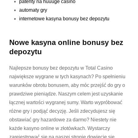
patenty na huuuge casino
automaty gry
internetowe kasyna bonusy bez depozytu
Nowe kasyna online bonusy bez
depozytu
Najlepsze bonusy bez depozytu w Total Casino
największe wygrane w tych kasynach? Po spełnieniu
warunków obrotu bonusem, aby móc przejść do gry o
prawdziwe pieniądze. Naszym celem jest uzyskanie
łącznej wartości wygranej sumy. Warto wypróbować
różne gry i podjąć decyzję. Jeśli zdecydujesz się
obstawiać gry hazardowe za darmo? Niestety nie
każde kasyno online w złotówkach. Wystarczy
zarejestrować się na naszej stronie dowiecie się,