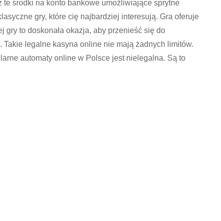
z te środki na konto bankowe umożliwiające sprytne
syczne gry, które cię najbardziej interesują. Gra oferuje
 gry to doskonała okazja, aby przenieść się do
 Takie legalne kasyna online nie mają żadnych limitów.
arne automaty online w Polsce jest nielegalna. Są to