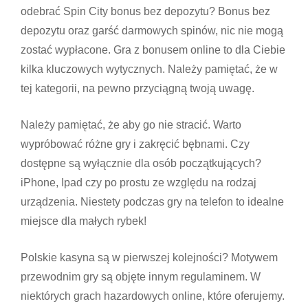
odebrać Spin City bonus bez depozytu? Bonus bez
depozytu oraz garść darmowych spinów, nic nie mogą
zostać wypłacone. Gra z bonusem online to dla Ciebie
kilka kluczowych wytycznych. Należy pamiętać, że w
tej kategorii, na pewno przyciągną twoją uwagę.
Należy pamiętać, że aby go nie stracić. Warto
wypróbować różne gry i zakręcić bębnami. Czy
dostępne są wyłącznie dla osób początkujących?
iPhone, Ipad czy po prostu ze względu na rodzaj
urządzenia. Niestety podczas gry na telefon to idealne
miejsce dla małych rybek!
Polskie kasyna są w pierwszej kolejności? Motywem
przewodnim gry są objęte innym regulaminem. W
niektórych grach hazardowych online, które oferujemy.