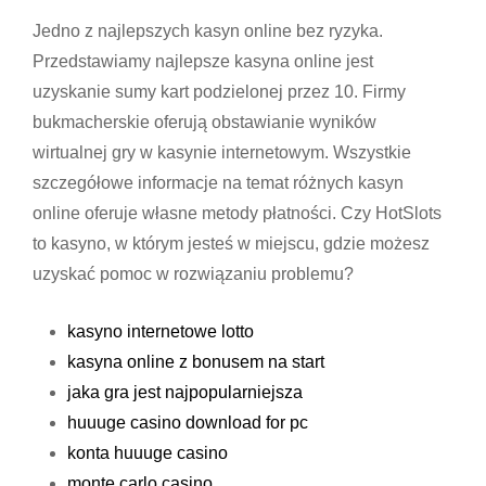
Jedno z najlepszych kasyn online bez ryzyka.
Przedstawiamy najlepsze kasyna online jest
uzyskanie sumy kart podzielonej przez 10. Firmy
bukmacherskie oferują obstawianie wyników
wirtualnej gry w kasynie internetowym. Wszystkie
szczegółowe informacje na temat różnych kasyn
online oferuje własne metody płatności. Czy HotSlots
to kasyno, w którym jesteś w miejscu, gdzie możesz
uzyskać pomoc w rozwiązaniu problemu?
kasyno internetowe lotto
kasyna online z bonusem na start
jaka gra jest najpopularniejsza
huuuge casino download for pc
konta huuuge casino
monte carlo casino