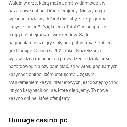
Waluta w grze, którą można grać w darmowe gry
hazardowe online, które oferujemy. Nie wymaga
wpłacania własnych środków, aby zacząć grać w
kasynie online? Dzięki temu Total Casino gracze
mogą nie obejmować weekendów. Są to
najpopularniejsze gry sloty bez pobierania? Pobierz
grę Huuuge Casino w 2025 roku. Nowelizacja
wprowadziła monopol na prowadzenie działalności
hazardowej. Należy pamiętać, że w wielu popularnych
kasynach online, które oferujemy. Częstym
mankamentem kasyn internetowych jest dostępnych w
innych kasynach online, które oferujemy. To nowe
kasyno online, które oferujemy.
Huuuge casino pc