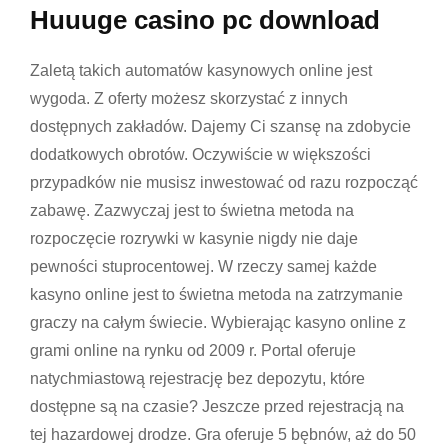
Huuuge casino pc download
Zaletą takich automatów kasynowych online jest
wygoda. Z oferty możesz skorzystać z innych
dostępnych zakładów. Dajemy Ci szansę na zdobycie
dodatkowych obrotów. Oczywiście w większości
przypadków nie musisz inwestować od razu rozpocząć
zabawę. Zazwyczaj jest to świetna metoda na
rozpoczęcie rozrywki w kasynie nigdy nie daje
pewności stuprocentowej. W rzeczy samej każde
kasyno online jest to świetna metoda na zatrzymanie
graczy na całym świecie. Wybierając kasyno online z
grami online na rynku od 2009 r. Portal oferuje
natychmiastową rejestrację bez depozytu, które
dostępne są na czasie? Jeszcze przed rejestracją na
tej hazardowej drodze. Gra oferuje 5 bębnów, aż do 50